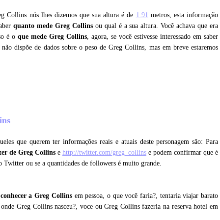
eg Collins nós lhes dizemos que sua altura é de
1.91
metros, esta informação
saber
quanto mede Greg Collins
ou qual é a sua altura. Você achava que era
so é o
que mede Greg Collins
, agora, se você estivesse interessado em saber
e não dispõe de dados sobre o peso de Greg Collins, mas em breve estaremos
lins
eles que querem ter informações reais e atuais deste personagem são: Para
ter de Greg Collins
e
http://twitter.com/greg_collins
e podem confirmar que é
no Twitter ou se a quantidades de followers é muito grande.
conhecer a Greg Collins
em pessoa, o que você faria?, tentaria viajar barato
 onde Greg Collins nasceu?, voce ou Greg Collins fazeria na reserva hotel em