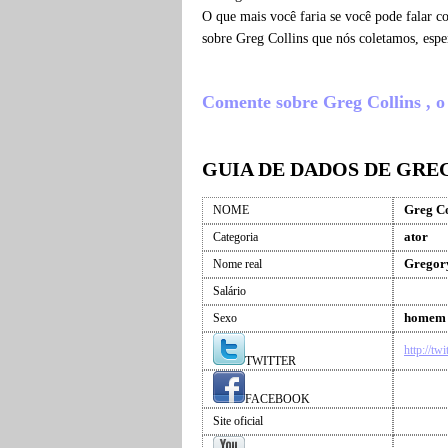
O que mais você faria se você pode falar c
sobre Greg Collins que nós coletamos, esp
Comente sobre Greg Collins , o q
GUIA DE DADOS DE GRE
Greg Co
NOME
ator
Categoria
Gregory
Nome real
Salário
homem
Sexo
http://tw
TWITTER
FACEBOOK
Site oficial