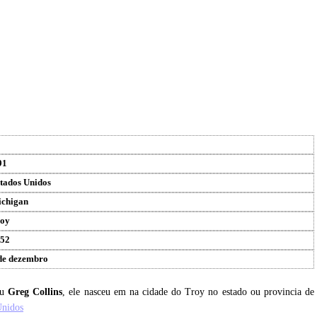
91
tados Unidos
chigan
oy
52
de dezembro
eu
Greg Collins
, ele nasceu em na cidade do Troy no estado ou provincia de
Unidos