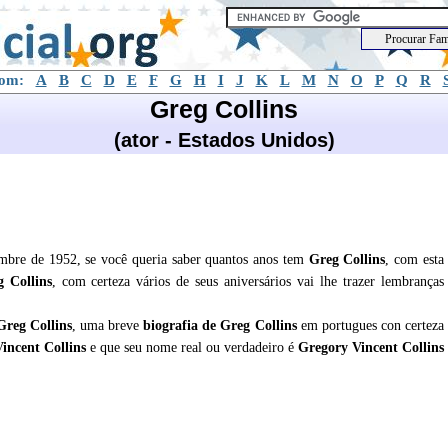
com:
A
B
C
D
E
F
G
H
I
J
K
L
M
N
O
P
Q
R
Greg Collins
(ator - Estados Unidos)
embre de 1952, se você queria saber quantos anos tem
Greg Collins
, com esta
 Collins
, com certeza vários de seus aniversários vai lhe trazer lembranças
Greg Collins
, uma breve
biografia de
Greg Collins
em portugues con certeza
incent Collins
e que seu nome real ou verdadeiro é
Gregory Vincent Collins