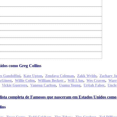
idos como Greg Collins
,
,
,
,
s Gandolfini
Kate Upton
Zendaya Coleman
Zakk Wylde
Zachary J
,
,
,
,
,
cGinest
Willie Colón
William Beckett
Will I Am
Wes Craven
Warr
,
,
,
,
,
Vickie Guerrero
Vanessa Carlton
Usama Young
Urijah Faber
Uncle
 lista completa de Famosos que nasceram em Estados Unidos como
ins
,
,
,
,
,