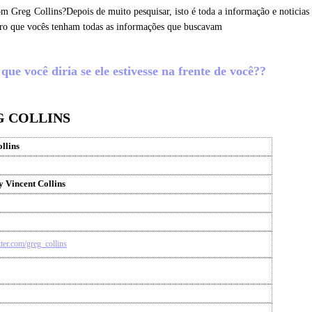
om Greg Collins?Depois de muito pesquisar, isto é toda a informação e noticias
ero que vocês tenham todas as informações que buscavam
ue você diria se ele estivesse na frente de você??
G COLLINS
llins
 Vincent Collins
itter.com/greg_collins