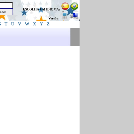
ESCOLHA UM IDIOMA:
Versão:
|
S
T
U
V
W
X
Y
Z