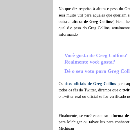
No que diz respeito à altura e peso do Gr
será muito útil para aqueles que queriam 
outra a
altura de Greg Collins
?, Bem, is
qual é o peso do Greg Collins, atualment
informando
Você gosta de Greg Collins?
Realmente você gosta?
Dê o seu voto para Greg Col
Os
sites oficiais de Greg Collins
para aqu
todos os fãs do Twitter, diremos que o
twit
o Twitter real ou oficial se for verificado 
Finalmente, se você encontrar a
forma de 
para Michigan ou talvez lux para conhecer
Michigan