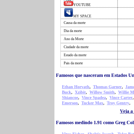
YOUTUBE
MY SPACE
Causa da morte
Dia da morte
Ano da Morte
Ciudade da morte
Estado da morte
Pais da morte
Famosos que nasceram em Estados Un
,
,
Ethan Horvath
Thomas Garner
Jame
,
,
,
Buck
Xzibit
Willow Smith
Willie M
,
,
Shiancoe
Vince Spadea
Vince Carter
,
,
,
Emerson
Tucker Max
Troy Gentry
Veja a
Famosos medindo 1.91 como Greg Coll
,
,