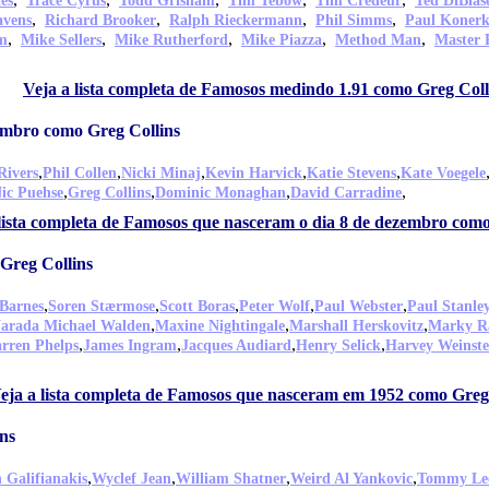
es
Trace Cyrus
Todd Grisham
Tim Tebow
Tim Credeur
Ted DiBias
,
,
,
,
avens
Richard Brooker
Ralph Rieckermann
Phil Simms
Paul Koner
,
,
,
,
,
m
Mike Sellers
Mike Rutherford
Mike Piazza
Method Man
Master 
Veja a lista completa de Famosos medindo 1.91 como Greg Coll
embro como Greg Collins
,
,
,
,
,
Rivers
Phil Collen
Nicki Minaj
Kevin Harvick
Katie Stevens
Kate Voegele
,
,
,
,
ic Puehse
Greg Collins
Dominic Monaghan
David Carradine
lista completa de Famosos que nasceram o dia 8 de dezembro como
Greg Collins
,
,
,
,
,
 Barnes
Soren Stærmose
Scott Boras
Peter Wolf
Paul Webster
Paul Stanle
,
,
,
arada Michael Walden
Maxine Nightingale
Marshall Herskovitz
Marky R
,
,
,
,
arren Phelps
James Ingram
Jacques Audiard
Henry Selick
Harvey Weinste
eja a lista completa de Famosos que nasceram em 1952 como Greg
ns
,
,
,
,
 Galifianakis
Wyclef Jean
William Shatner
Weird Al Yankovic
Tommy Le