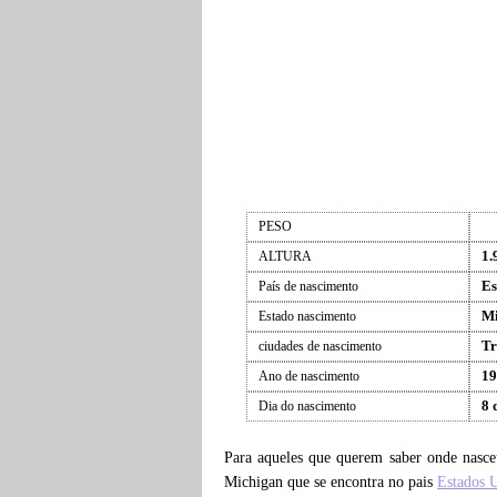
PESO
1.
ALTURA
Es
País de nascimento
Mi
Estado nascimento
Tr
ciudades de nascimento
19
Ano de nascimento
8 
Dia do nascimento
Para aqueles que querem saber onde nasc
Michigan que se encontra no pais
Estados 