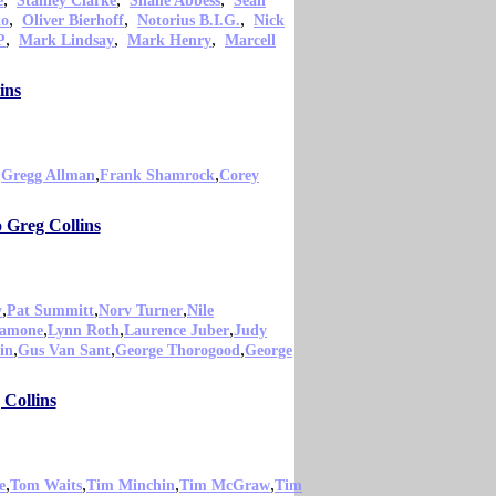
e
Stanley Clarke
Shane Abbess
Sean
,
,
,
ko
Oliver Bierhoff
Notorius B.I.G.
Nick
,
,
,
P
Mark Lindsay
Mark Henry
Marcell
ins
,
,
,
Gregg Allman
Frank Shamrock
Corey
 Greg Collins
,
,
,
y
Pat Summitt
Norv Turner
Nile
,
,
,
amone
Lynn Roth
Laurence Juber
Judy
,
,
,
in
Gus Van Sant
George Thorogood
George
 Collins
,
,
,
,
e
Tom Waits
Tim Minchin
Tim McGraw
Tim