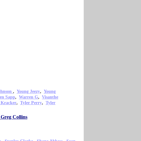
,
,
ohnson
Young Jeezy
Young
,
,
en Sapp
Warren G
Visanthe
,
,
 Kracker
Tyler Perry
Tyler
 Greg Collins
,
,
,