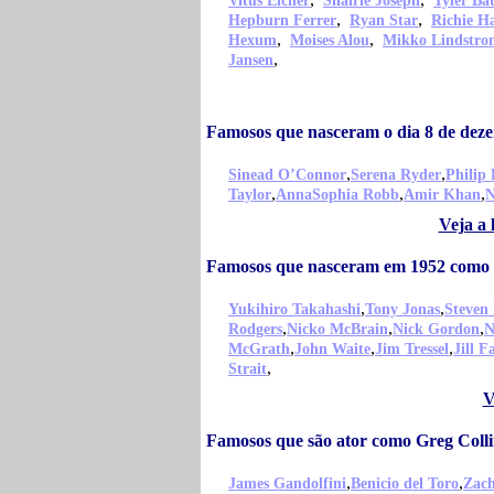
Vitus Eicher
Shalrie Joseph
Tyler Bat
,
,
Hepburn Ferrer
Ryan Star
Richie H
,
,
Hexum
Moises Alou
Mikko Lindstro
,
Jansen
Famosos que nasceram o dia 8 de dez
,
,
Sinead O’Connor
Serena Ryder
Philip 
,
,
,
Taylor
AnnaSophia Robb
Amir Khan
N
Veja a 
Famosos que nasceram em 1952 como 
,
,
Yukihiro Takahashi
Tony Jonas
Steven
,
,
,
Rodgers
Nicko McBrain
Nick Gordon
N
,
,
,
McGrath
John Waite
Jim Tressel
Jill F
,
Strait
V
Famosos que são ator como Greg Colli
,
,
James Gandolfini
Benicio del Toro
Zach