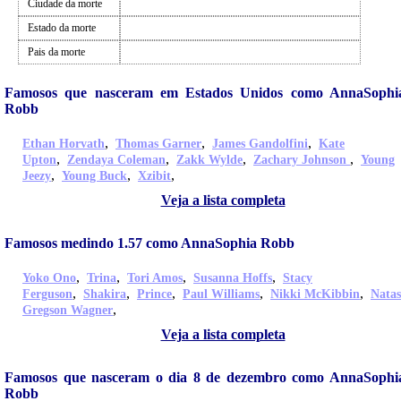
Ciudade da morte
Estado da morte
Pais da morte
Famosos que nasceram em Estados Unidos como AnnaSophi
Robb
,
,
,
Ethan Horvath
Thomas Garner
James Gandolfini
Kate
,
,
,
,
Upton
Zendaya Coleman
Zakk Wylde
Zachary Johnson
Young
,
,
,
Jeezy
Young Buck
Xzibit
Veja a lista completa
Famosos medindo 1.57 como AnnaSophia Robb
,
,
,
,
Yoko Ono
Trina
Tori Amos
Susanna Hoffs
Stacy
,
,
,
,
,
Ferguson
Shakira
Prince
Paul Williams
Nikki McKibbin
Nata
,
Gregson Wagner
Veja a lista completa
Famosos que nasceram o dia 8 de dezembro como AnnaSophi
Robb