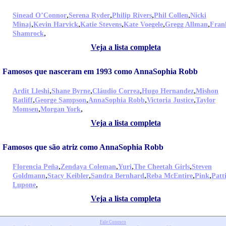
,
,
,
,
Sinead O’Connor
Serena Ryder
Philip Rivers
Phil Collen
Nicki
,
,
,
,
,
Minaj
Kevin Harvick
Katie Stevens
Kate Voegele
Gregg Allman
Fran
,
Shamrock
Veja a lista completa
Famosos que nasceram em 1993 como AnnaSophia Robb
,
,
,
,
Ardit Lleshi
Shane Byrne
Cláudio Correa
Hugo Hernandez
Mishon
,
,
,
,
Ratliff
George Sampson
AnnaSophia Robb
Victoria Justice
Taylor
,
,
Momsen
Morgan York
Veja a lista completa
Famosos que são atriz como AnnaSophia Robb
,
,
,
,
Florencia Peña
Zendaya Coleman
Yuri
The Cheetah Girls
Steven
,
,
,
,
,
Goldmann
Stacy Keibler
Sandra Bernhard
Reba McEntire
Pink
Patt
,
Lupone
Veja a lista completa
Fale Conosco