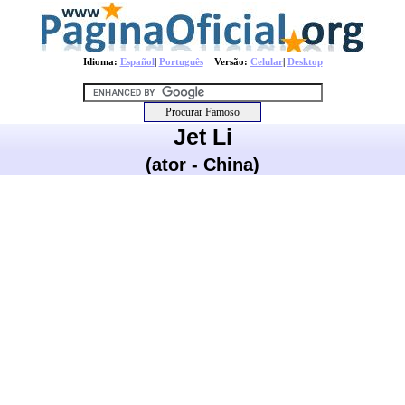
Idioma:
Español
|
Português
Versão:
Celular
|
Desktop
Jet Li
(ator - China)