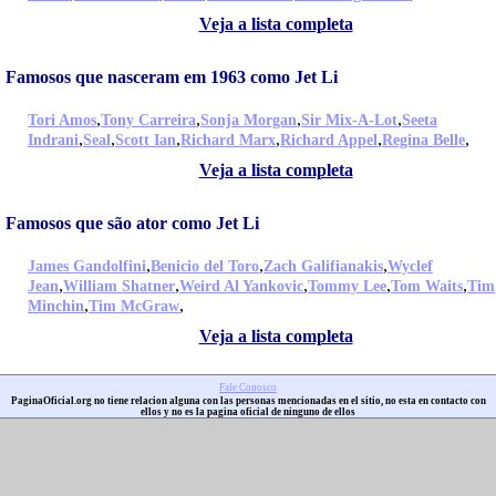
Veja a lista completa
Famosos que nasceram em 1963 como Jet Li
,
,
,
,
Tori Amos
Tony Carreira
Sonja Morgan
Sir Mix-A-Lot
Seeta
,
,
,
,
,
,
Indrani
Seal
Scott Ian
Richard Marx
Richard Appel
Regina Belle
Veja a lista completa
Famosos que são ator como Jet Li
,
,
,
James Gandolfini
Benicio del Toro
Zach Galifianakis
Wyclef
,
,
,
,
,
Jean
William Shatner
Weird Al Yankovic
Tommy Lee
Tom Waits
Tim
,
,
Minchin
Tim McGraw
Veja a lista completa
Fale Conosco
PaginaOficial.org no tiene relacion alguna con las personas mencionadas en el sitio, no esta en contacto con
ellos y no es la pagina oficial de ninguno de ellos