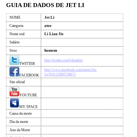
GUIA DE DADOS DE JET LI
Jet Li
NOME
ator
Categoria
Li Lian Jie
Nome real
Salário
homem
Sexo
http://twitter.com/lylienkiet
TWITTER
http://www.facebook.com/pages/Jet-
Li/103122969728671
FACEBOOK
Site oficial
YOUTUBE
MY SPACE
Causa da morte
Dia da morte
Ano da Morte