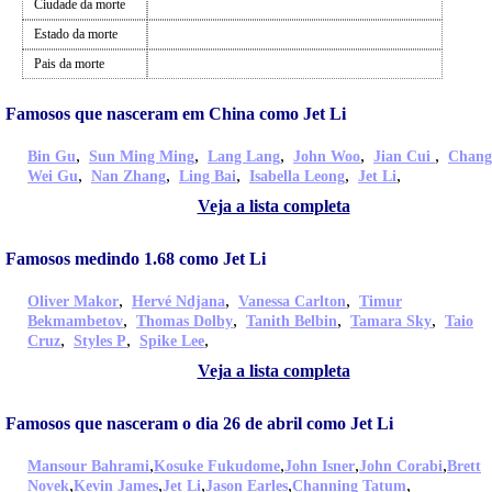
Ciudade da morte
Estado da morte
Pais da morte
Famosos que nasceram em China como Jet Li
,
,
,
,
,
Bin Gu
Sun Ming Ming
Lang Lang
John Woo
Jian Cui
Chang
,
,
,
,
,
Wei Gu
Nan Zhang
Ling Bai
Isabella Leong
Jet Li
Veja a lista completa
Famosos medindo 1.68 como Jet Li
,
,
,
Oliver Makor
Hervé Ndjana
Vanessa Carlton
Timur
,
,
,
,
Bekmambetov
Thomas Dolby
Tanith Belbin
Tamara Sky
Taio
,
,
,
Cruz
Styles P
Spike Lee
Veja a lista completa
Famosos que nasceram o dia 26 de abril como Jet Li
,
,
,
,
Mansour Bahrami
Kosuke Fukudome
John Isner
John Corabi
Brett
,
,
,
,
,
Novek
Kevin James
Jet Li
Jason Earles
Channing Tatum