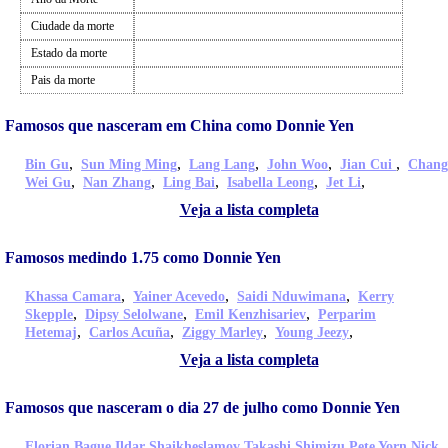
Ciudade da morte
Estado da morte
Pais da morte
Famosos que nasceram em China como Donnie Yen
,
,
,
,
,
Bin Gu
Sun Ming Ming
Lang Lang
John Woo
Jian Cui
Chang
,
,
,
,
,
Wei Gu
Nan Zhang
Ling Bai
Isabella Leong
Jet Li
Veja a lista completa
Famosos medindo 1.75 como Donnie Yen
,
,
,
Khassa Camara
Yainer Acevedo
Saidi Nduwimana
Kerry
,
,
,
Skepple
Dipsy Selolwane
Emil Kenzhisariev
Perparim
,
,
,
,
Hetemaj
Carlos Acuña
Ziggy Marley
Young Jeezy
Veja a lista completa
Famosos que nasceram o dia 27 de julho como Donnie Yen
,
,
,
,
Florian Bague
Ildar Shaikheslamov
Takashi Shimizu
Pete Yorn
Nick