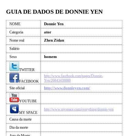
GUIA DE DADOS DE DONNIE YEN
Donnie Yen
NOME
ator
Categoria
Zhen Zidan
Nome real
Salário
homem
Sexo
TWITTER
http://www.facebook.com/pages/Donnie-
Yen/26843438000
FACEBOOK
http://www.donnieyen.com/
Site oficial
YOUTUBE
http://www.myspace.com/everything/donnie-yen
MY SPACE
Causa da morte
Dia da morte
Ano da Morte