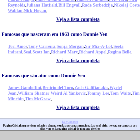
,
,
,
,
Reynolds
Juliana Hatfield
Bill Engvall
Rade Serbedzija
Nikolaj Coste
,
,
Waldau
Nick Hogan
Veja a lista completa
Famosos que nasceram em 1963 como Donnie Yen
,
,
,
,
Tori Amos
Tony Carreira
Sonja Morgan
Sir Mix-A-Lot
Seeta
,
,
,
,
,
,
Indrani
Seal
Scott Ian
Richard Marx
Richard Appel
Regina Belle
Veja a lista completa
Famosos que são ator como Donnie Yen
,
,
,
James Gandolfini
Benicio del Toro
Zach Galifianakis
Wyclef
,
,
,
,
,
Jean
William Shatner
Weird Al Yankovic
Tommy Lee
Tom Waits
Tim
,
,
Minchin
Tim McGraw
Veja a lista completa
Fale Conosco
PaginaOficial.org no tiene relacion alguna con las personas mencionadas en el sitio, no esta en contacto con
ellos y no es la pagina oficial de ninguno de ellos