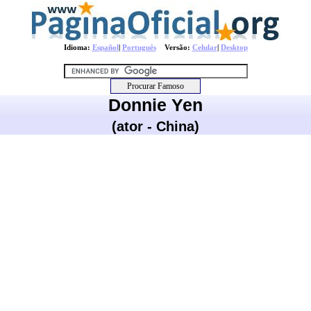
Idioma:
Español
|
Português
Versão:
Celular
|
Desktop
Donnie Yen
(ator - China)