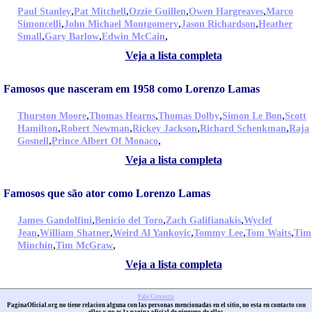
,
,
,
,
Paul Stanley
Pat Mitchell
Ozzie Guillen
Owen Hargreaves
Marco
,
,
,
Simoncelli
John Michael Montgomery
Jason Richardson
Heather
,
,
,
Small
Gary Barlow
Edwin McCain
Veja a lista completa
Famosos que nasceram em 1958 como Lorenzo Lamas
,
,
,
,
Thurston Moore
Thomas Hearns
Thomas Dolby
Simon Le Bon
Scott
,
,
,
,
Hamilton
Robert Newman
Rickey Jackson
Richard Schenkman
Raja
,
,
Gosnell
Prince Albert Of Monaco
Veja a lista completa
Famosos que são ator como Lorenzo Lamas
,
,
,
James Gandolfini
Benicio del Toro
Zach Galifianakis
Wyclef
,
,
,
,
,
Jean
William Shatner
Weird Al Yankovic
Tommy Lee
Tom Waits
Tim
,
,
Minchin
Tim McGraw
Veja a lista completa
Fale Conosco
PaginaOficial.org no tiene relacion alguna con las personas mencionadas en el sitio, no esta en contacto con