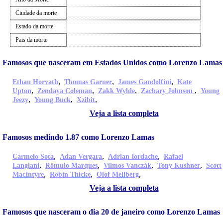
Ciudade da morte
Estado da morte
Pais da morte
Famosos que nasceram em Estados Unidos como Lorenzo Lamas
,
,
,
Ethan Horvath
Thomas Garner
James Gandolfini
Kate
,
,
,
,
Upton
Zendaya Coleman
Zakk Wylde
Zachary Johnson
Young
,
,
,
Jeezy
Young Buck
Xzibit
Veja a lista completa
Famosos medindo 1.87 como Lorenzo Lamas
,
,
,
Carmelo Sota
Adan Vergara
Adrian Iordache
Rafael
,
,
,
,
Langiani
Rômulo Marques
Vilmos Vanczák
Tony Kushner
Scott
,
,
,
MacIntyre
Robin Thicke
Olof Mellberg
Veja a lista completa
Famosos que nasceram o dia 20 de janeiro como Lorenzo Lamas