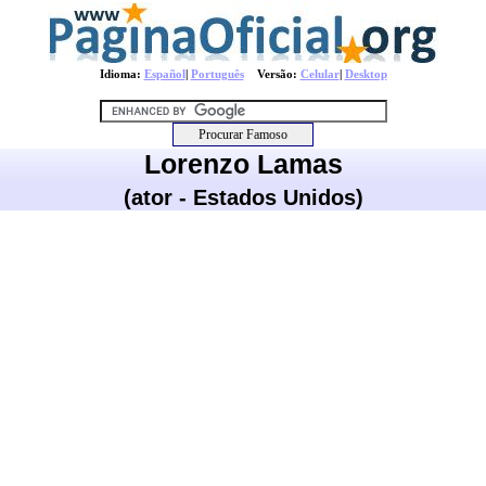
Idioma:
Español
|
Português
Versão:
Celular
|
Desktop
Lorenzo Lamas
(ator - Estados Unidos)