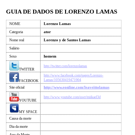
GUIA DE DADOS DE LORENZO LAMAS
Lorenzo Lamas
NOME
ator
Categoria
Lorenzo y de Santos Lamas
Nome real
Salário
homem
Sexo
http://twitter.com/lorenzolamas
TWITTER
http://www.facebook.com/pages/Lorenzo-
Lamas/105630419471904
FACEBOOK
http://www.eonline.com/leaveittolamas
Site oficial
http://www.youtube.com/user/miikael3d
YOUTUBE
MY SPACE
Causa da morte
Dia da morte
Ano da Morte