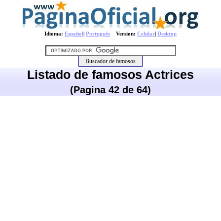
Idioma:
Español
|
Português
Version:
Celular
|
Desktop
Listado de famosos Actrices
(Pagina 42 de 64)