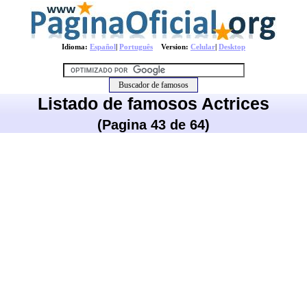
Idioma:
Español
|
Português
Version:
Celular
|
Desktop
Listado de famosos Actrices
(Pagina 43 de 64)