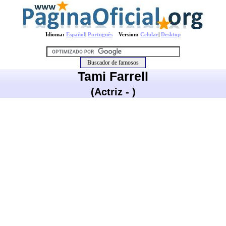
Idioma:
Español
|
Português
Version:
Celular
|
Desktop
Tami Farrell
(Actriz - )