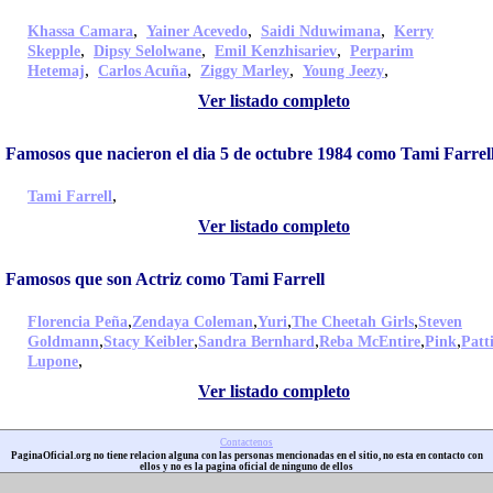
,
,
,
Khassa Camara
Yainer Acevedo
Saidi Nduwimana
Kerry
,
,
,
Skepple
Dipsy Selolwane
Emil Kenzhisariev
Perparim
,
,
,
,
Hetemaj
Carlos Acuña
Ziggy Marley
Young Jeezy
Ver listado completo
Famosos que nacieron el dia 5 de octubre 1984 como Tami Farrel
,
Tami Farrell
Ver listado completo
Famosos que son Actriz como Tami Farrell
,
,
,
,
Florencia Peña
Zendaya Coleman
Yuri
The Cheetah Girls
Steven
,
,
,
,
,
Goldmann
Stacy Keibler
Sandra Bernhard
Reba McEntire
Pink
Patt
,
Lupone
Ver listado completo
Contactenos
PaginaOficial.org no tiene relacion alguna con las personas mencionadas en el sitio, no esta en contacto con
ellos y no es la pagina oficial de ninguno de ellos