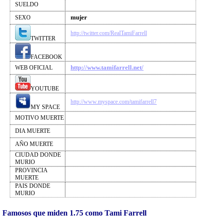
SUELDO
mujer
SEXO
http://twitter.com/RealTamiFarrell
TWITTER
FACEBOOK
http://www.tamifarrell.net/
WEB OFICIAL
YOUTUBE
http://www.myspace.com/tamifarrell7
MY SPACE
MOTIVO MUERTE
DIA MUERTE
AÑO MUERTE
CIUDAD DONDE
MURIO
PROVINCIA
MUERTE
PAIS DONDE
MURIO
Famosos que miden 1.75 como Tami Farrell