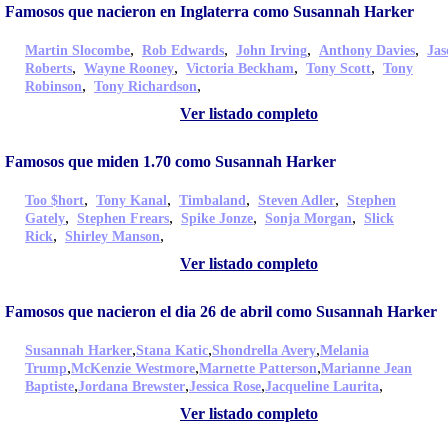
Famosos que nacieron en Inglaterra como Susannah Harker
,
,
,
,
Martin Slocombe
Rob Edwards
John Irving
Anthony Davies
Jas
,
,
,
,
Roberts
Wayne Rooney
Victoria Beckham
Tony Scott
Tony
,
,
Robinson
Tony Richardson
Ver listado completo
Famosos que miden 1.70 como Susannah Harker
,
,
,
,
Too $hort
Tony Kanal
Timbaland
Steven Adler
Stephen
,
,
,
,
Gately
Stephen Frears
Spike Jonze
Sonja Morgan
Slick
,
,
Rick
Shirley Manson
Ver listado completo
Famosos que nacieron el dia 26 de abril como Susannah Harker
,
,
,
Susannah Harker
Stana Katic
Shondrella Avery
Melania
,
,
,
Trump
McKenzie Westmore
Marnette Patterson
Marianne Jean
,
,
,
,
Baptiste
Jordana Brewster
Jessica Rose
Jacqueline Laurita
Ver listado completo