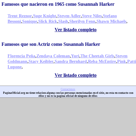
Famosos que nacieron en 1965 como Susannah Harker
,
,
,
,
Trent Reznor
Suge Knight
Steven Adler
Steve Niles
Stefano
,
,
,
,
,
,
Bessoni
Sonique
Slick Rick
Slash
Sherilyn Fenn
Shawn Michaels
Ver listado completo
Famosos que son Actriz como Susannah Harker
,
,
,
,
Florencia Peña
Zendaya Coleman
Yuri
The Cheetah Girls
Steven
,
,
,
,
,
Goldmann
Stacy Keibler
Sandra Bernhard
Reba McEntire
Pink
Patt
,
Lupone
Ver listado completo
Contactenos
PaginaOficial.org no tiene relacion alguna con las personas mencionadas en el sitio, no esta en contacto con
ellos y no es la pagina oficial de ninguno de ellos