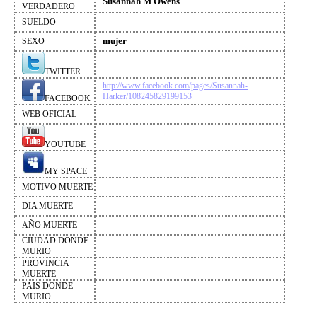
Susannah M Owens
VERDADERO
SUELDO
mujer
SEXO
TWITTER
http://www.facebook.com/pages/Susannah-
Harker/108245829199153
FACEBOOK
WEB OFICIAL
YOUTUBE
MY SPACE
MOTIVO MUERTE
DIA MUERTE
AÑO MUERTE
CIUDAD DONDE
MURIO
PROVINCIA
MUERTE
PAIS DONDE
MURIO