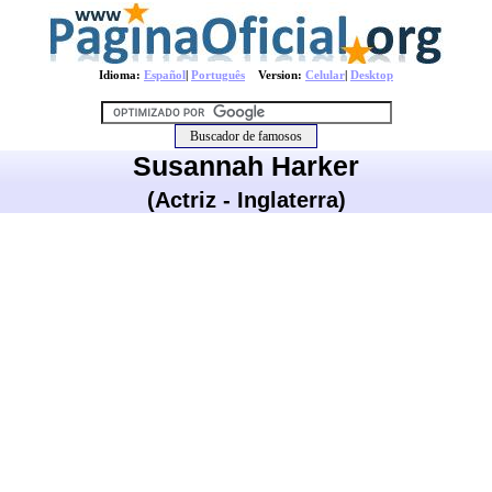
Idioma:
Español
|
Português
Version:
Celular
|
Desktop
Susannah Harker
(Actriz - Inglaterra)