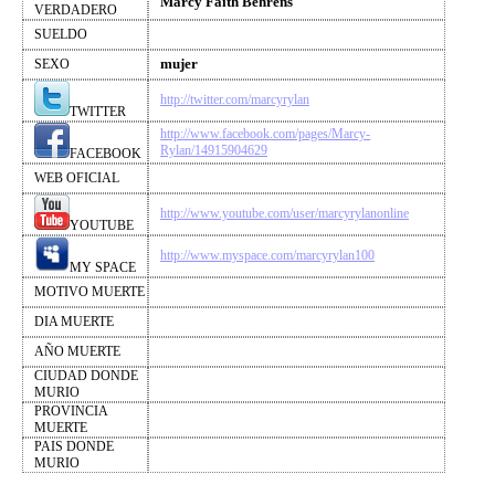
Marcy Faith Behrens
VERDADERO
SUELDO
mujer
SEXO
http://twitter.com/marcyrylan
TWITTER
http://www.facebook.com/pages/Marcy-
Rylan/14915904629
FACEBOOK
WEB OFICIAL
http://www.youtube.com/user/marcyrylanonline
YOUTUBE
http://www.myspace.com/marcyrylan100
MY SPACE
MOTIVO MUERTE
DIA MUERTE
AÑO MUERTE
CIUDAD DONDE
MURIO
PROVINCIA
MUERTE
PAIS DONDE
MURIO