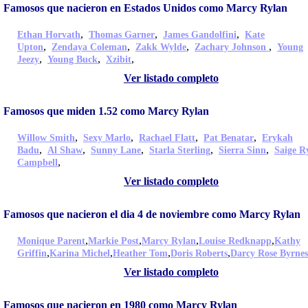
Famosos que nacieron en Estados Unidos como Marcy Rylan
,
,
,
Ethan Horvath
Thomas Garner
James Gandolfini
Kate
,
,
,
,
Upton
Zendaya Coleman
Zakk Wylde
Zachary Johnson
Young
,
,
,
Jeezy
Young Buck
Xzibit
Ver listado completo
Famosos que miden 1.52 como Marcy Rylan
,
,
,
,
Willow Smith
Sexy Marlo
Rachael Flatt
Pat Benatar
Erykah
,
,
,
,
,
Badu
Al Shaw
Sunny Lane
Starla Sterling
Sierra Sinn
Saige R
,
Campbell
Ver listado completo
Famosos que nacieron el dia 4 de noviembre como Marcy Rylan
,
,
,
,
Monique Parent
Markie Post
Marcy Rylan
Louise Redknapp
Kathy
,
,
,
,
Griffin
Karina Michel
Heather Tom
Doris Roberts
Darcy Rose Byrnes
Ver listado completo
Famosos que nacieron en 1980 como Marcy Rylan