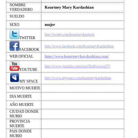
NOMBRE
Kourtney Mary Kardashian
VERDADERO
SUELDO
mujer
SEXO
http://twitter.com/kourtneykardash
TWITTER
http://www.facebook.com/KourtneyKardashian
FACEBOOK
http://www.kourtneykardashian.com/
WEB OFICIAL
http://www.youtube.com/user/HollyscoopTV
YOUTUBE
http://www.myspace.com/kourtneykardashian
MY SPACE
MOTIVO MUERTE
DIA MUERTE
AÑO MUERTE
CIUDAD DONDE
MURIO
PROVINCIA
MUERTE
PAIS DONDE
MURIO