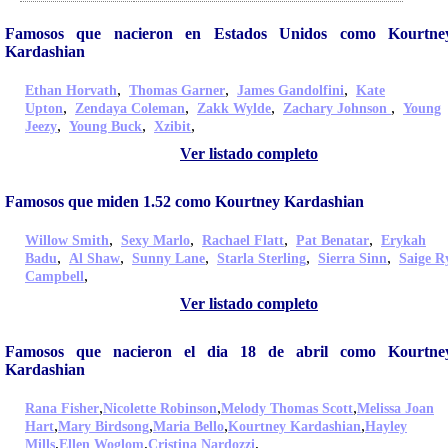
Famosos que nacieron en Estados Unidos como Kourtne
Kardashian
,
,
,
Ethan Horvath
Thomas Garner
James Gandolfini
Kate
,
,
,
,
Upton
Zendaya Coleman
Zakk Wylde
Zachary Johnson
Young
,
,
,
Jeezy
Young Buck
Xzibit
Ver listado completo
Famosos que miden 1.52 como Kourtney Kardashian
,
,
,
,
Willow Smith
Sexy Marlo
Rachael Flatt
Pat Benatar
Erykah
,
,
,
,
,
Badu
Al Shaw
Sunny Lane
Starla Sterling
Sierra Sinn
Saige R
,
Campbell
Ver listado completo
Famosos que nacieron el dia 18 de abril como Kourtne
Kardashian
,
,
,
Rana Fisher
Nicolette Robinson
Melody Thomas Scott
Melissa Joan
,
,
,
,
Hart
Mary Birdsong
Maria Bello
Kourtney Kardashian
Hayley
,
,
,
Mills
Ellen Woglom
Cristina Nardozzi