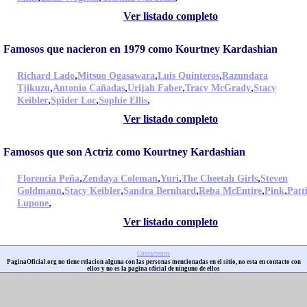
Ver listado completo
Famosos que nacieron en 1979 como Kourtney Kardashian
,
,
,
Richard Lado
Mitsuo Ogasawara
Luis Quinteros
Razundara
,
,
,
,
Tjikuzu
Antonio Cañadas
Urijah Faber
Tracy McGrady
Stacy
,
,
,
Keibler
Spider Loc
Sophie Ellis
Ver listado completo
Famosos que son Actriz como Kourtney Kardashian
,
,
,
,
Florencia Peña
Zendaya Coleman
Yuri
The Cheetah Girls
Steven
,
,
,
,
,
Goldmann
Stacy Keibler
Sandra Bernhard
Reba McEntire
Pink
Patt
,
Lupone
Ver listado completo
Contactenos
PaginaOficial.org no tiene relacion alguna con las personas mencionadas en el sitio, no esta en contacto con
ellos y no es la pagina oficial de ninguno de ellos