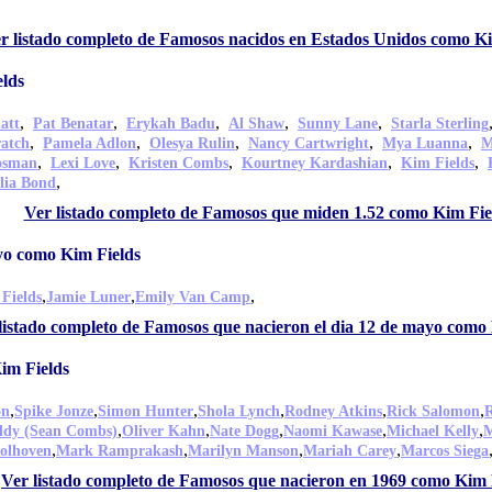
r listado completo de Famosos nacidos en Estados Unidos como Ki
lds
,
,
,
,
,
att
Pat Benatar
Erykah Badu
Al Shaw
Sunny Lane
Starla Sterling
,
,
,
,
,
ratch
Pamela Adlon
Olesya Rulin
Nancy Cartwright
Mya Luanna
M
,
,
,
,
,
osman
Lexi Love
Kristen Combs
Kourtney Kardashian
Kim Fields
,
lia Bond
Ver listado completo de Famosos que miden 1.52 como Kim Fie
yo como Kim Fields
,
,
,
Fields
Jamie Luner
Emily Van Camp
listado completo de Famosos que nacieron el dia 12 de mayo como
im Fields
,
,
,
,
,
,
on
Spike Jonze
Simon Hunter
Shola Lynch
Rodney Atkins
Rick Salomon
R
,
,
,
,
,
ddy (Sean Combs)
Oliver Kahn
Nate Dogg
Naomi Kawase
Michael Kelly
M
,
,
,
,
olhoven
Mark Ramprakash
Marilyn Manson
Mariah Carey
Marcos Siega
Ver listado completo de Famosos que nacieron en 1969 como Kim 