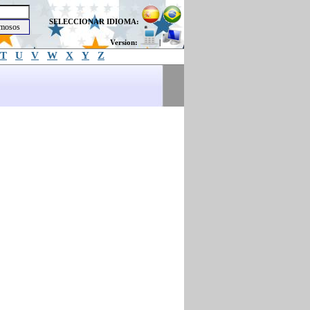
SELECCIONAR IDIOMA:
Version:
|
T
U
V
W
X
Y
Z