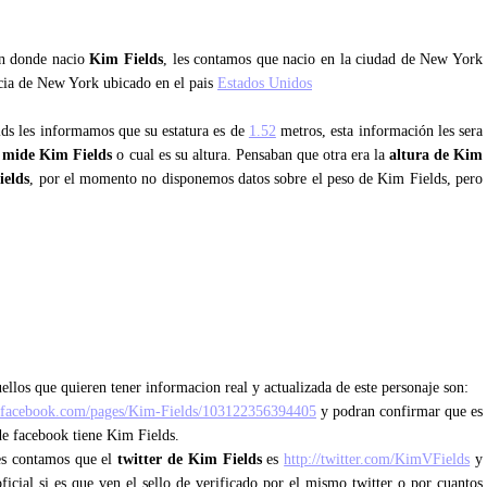
an donde nacio
Kim Fields
, les contamos que nacio en la ciudad de New York
ncia de New York ubicado en el pais
Estados Unidos
lds les informamos que su estatura es de
1.52
metros, esta información les sera
 mide Kim Fields
o cual es su altura. Pensaban que otra era la
altura de Kim
ields
, por el momento no disponemos datos sobre el peso de Kim Fields, pero
ellos que quieren tener informacion real y actualizada de este personaje son:
.facebook.com/pages/Kim-Fields/103122356394405
y podran confirmar que es
 de facebook tiene Kim Fields.
les contamos que el
twitter de Kim Fields
es
http://twitter.com/KimVFields
y
ficial si es que ven el sello de verificado por el mismo twitter o por cuantos