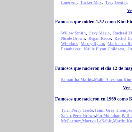
,
,
,
Emerson
Tucker Max
Troy Gentry
Ve
Famosos que miden 1.52 como Kim Fie
,
,
Willow Smith
Sexy Marlo
Rachael Fl
,
,
Nicole Brown
Regan Reece
Rachel D
,
,
Winokur
Marcy Rylan
Mackenzie R
,
,
Panabaker
Kallie Flynn Childress
Ju
Famosos que nacieron el dia 12 de ma
,
,
Samantha Mathis
Malin Akerman
Kim 
Ver 
Famosos que nacieron en 1969 como K
,
,
Tyler Perry
Tiësto
Tanni Grey Thomps
,
,
,
Salett
Peter Brown
Pat Monahan
P. Di
,
,
McCartney
Martyn LeNoble
Martin Ko