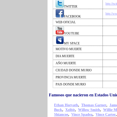
http://tw
TWITTER
http://w
FACEBOOK
WEB OFICIAL
YOUTUBE
MY SPACE
MOTIVO MUERTE
DIA MUERTE
AÑO MUERTE
CIUDAD DONDE MURIO
PROVINCIA MUERTE
PAIS DONDE MURIO
Famosos que nacieron en Estados Uni
,
,
Ethan Horvath
Thomas Garner
Jame
,
,
,
Buck
Xzibit
Willow Smith
Willie M
,
,
Shiancoe
Vince Spadea
Vince Carter