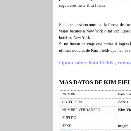
seguidores tiene Kim Fields
Finalmente si encontraras la forma de
co
viajes baratos a New York o tal vez lujoso
hotel en New York
Si no fueran de viaje que harias si logra
ultimas noticias de Kim Fields que hemos r
Opina sobre Kim Fields , cuenta 
MAS DATOS DE KIM FIE
Kim Fie
NOMBRE
Actriz
CATEGORIA
Kim Vic
NOMBRE VERDADERO
SUELDO
mujer
SEXO