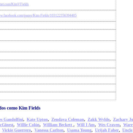
itter.com/KimVFields
ww.facebook.com/pages/Kim-Fields/103122356394405
dos como Kim Fields
,
,
,
,
s Gandolfini
Kate Upton
Zendaya Coleman
Zakk Wylde
Zachary J
,
,
,
,
,
cGinest
Willie Colón
William Beckett
Will I Am
Wes Craven
Warr
,
,
,
,
,
Vickie Guerrero
Vanessa Carlton
Usama Young
Urijah Faber
Uncle