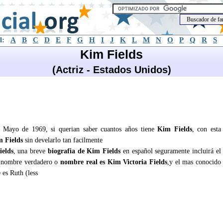
l:
A
B
C
D
E
F
G
H
I
J
K
L
M
N
O
P
Q
R
S
Kim Fields
(Actriz - Estados Unidos)
e Mayo de 1969, si querian saber cuantos años tiene
Kim Fields
, con esta
 Fields
sin develarlo tan facilmente
elds
, una breve
biografia de Kim Fields
en español seguramente incluirá el
 nombre verdadero o
nombre real es Kim Victoria Fields
,y el mas conocido
es Ruth (less