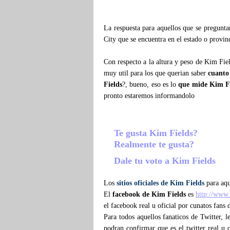
La respuesta para aquellos que se pregunt
City que se encuentra en el estado o provi
Con respecto a la altura y peso de Kim Fie
muy util para los que querian saber
cuanto
Fields
?, bueno, eso es lo
que mide Kim F
pronto estaremos informandolo
Te gusta Kim Fields?
Realmente te gusta?
Dale tu voto a Kim Fields
Los
sitios oficiales de Kim Fields
para aqu
El
facebook de Kim Fields
es
http://www
el facebook real u oficial por cunatos fans
Para todos aquellos fanaticos de Twitter, 
podran confirmar que es el twitter real u o