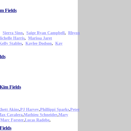
m Fields
,
,
,
Sierra Sinn
Saige Ryan Campbell
Rhyon
,
ichelle Harris
Marissa Jaret
,
,
Kelly Stables
Kaylee Dodson
Kay
lds
 Kim Fields
,
,
,
hett Akins
PJ Harvey
Phillippi Sparks
Peter
,
,
ax Cavalera
Mathieu Schneider
Mary
,
,
,
Marc Forster
Lucas Radebe
Fields