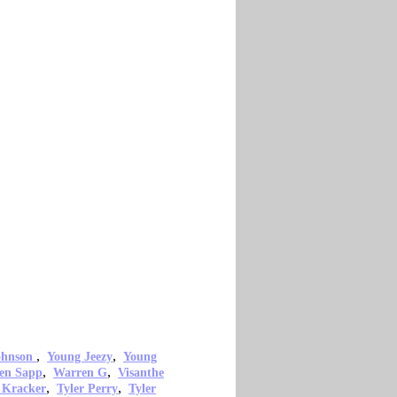
,
,
ohnson
Young Jeezy
Young
,
,
en Sapp
Warren G
Visanthe
,
,
 Kracker
Tyler Perry
Tyler