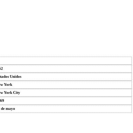
52
tados Unidos
w York
w York City
69
 de mayo