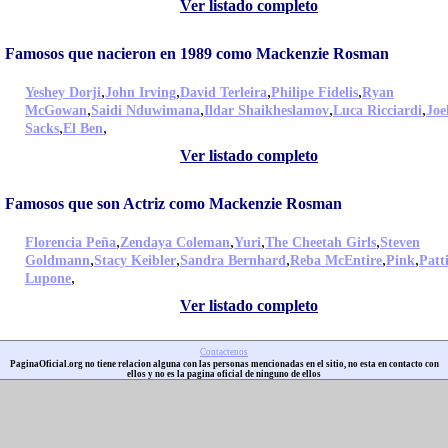
Ver listado completo
Famosos que nacieron en 1989 como Mackenzie Rosman
,
,
,
,
Yeshey Dorji
John Irving
David Terleira
Philipe Fidelis
Ryan
,
,
,
,
McGowan
Saidi Nduwimana
Ildar Shaikheslamov
Luca Ricciardi
Joe
,
,
Sacks
El Ben
Ver listado completo
Famosos que son Actriz como Mackenzie Rosman
,
,
,
,
Florencia Peña
Zendaya Coleman
Yuri
The Cheetah Girls
Steven
,
,
,
,
,
Goldmann
Stacy Keibler
Sandra Bernhard
Reba McEntire
Pink
Patt
,
Lupone
Ver listado completo
Contactenos
PaginaOficial.org no tiene relacion alguna con las personas mencionadas en el sitio, no esta en contacto con
ellos y no es la pagina oficial de ninguno de ellos