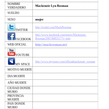
NOMBRE
Mackenzie Lyn Rosman
VERDADERO
SUELDO
mujer
SEXO
http://twitter.com/MackRosman
TWITTER
http://www.facebook.com/pages/Mackenzie-
Rosman/29674085517?v=info
FACEBOOK
http://mackrosman.net/
WEB OFICIAL
YOUTUBE
http://www.myspace.com/officialmackenzie_rosman
MY SPACE
MOTIVO MUERTE
DIA MUERTE
AÑO MUERTE
CIUDAD DONDE
MURIO
PROVINCIA
MUERTE
PAIS DONDE
MURIO