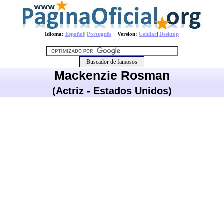
Idioma:
Español
|
Português
Version:
Celular
|
Desktop
Mackenzie Rosman
(Actriz - Estados Unidos)