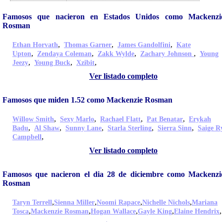
Famosos que nacieron en Estados Unidos como Mackenzi
Rosman
,
,
,
Ethan Horvath
Thomas Garner
James Gandolfini
Kate
,
,
,
,
Upton
Zendaya Coleman
Zakk Wylde
Zachary Johnson
Young
,
,
,
Jeezy
Young Buck
Xzibit
Ver listado completo
Famosos que miden 1.52 como Mackenzie Rosman
,
,
,
,
Willow Smith
Sexy Marlo
Rachael Flatt
Pat Benatar
Erykah
,
,
,
,
,
Badu
Al Shaw
Sunny Lane
Starla Sterling
Sierra Sinn
Saige R
,
Campbell
Ver listado completo
Famosos que nacieron el dia 28 de diciembre como Mackenzi
Rosman
,
,
,
,
Taryn Terrell
Sienna Miller
Noomi Rapace
Nichelle Nichols
Mariana
,
,
,
,
,
Tosca
Mackenzie Rosman
Hogan Wallace
Gayle King
Elaine Hendrix