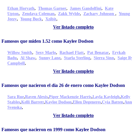
,
,
,
Ethan Horvath
Thomas Garner
James Gandolfini
Kate
,
,
,
,
Upton
Zendaya Coleman
Zakk Wylde
Zachary Johnson
Young
,
,
,
Jeezy
Young Buck
Xzibit
Ver listado completo
Famosos que miden 1.52 como Kaylee Dodson
,
,
,
,
Willow Smith
Sexy Marlo
Rachael Flatt
Pat Benatar
Erykah
,
,
,
,
,
Badu
Al Shaw
Sunny Lane
Starla Sterling
Sierra Sinn
Saige R
,
Campbell
Ver listado completo
Famosos que nacieron el dia 26 de enero como Kaylee Dodson
,
,
,
,
Sara Rue
Raven Alexis
Piper Mackenzie Harris
Layla Kayleigh
Kelly
,
,
,
,
,
Stables
Kelli Barrett
Kaylee Dodson
Ellen Degeneres
Cyia Batten
Ann
,
Svenska
Ver listado completo
Famosos que nacieron en 1999 como Kaylee Dodson