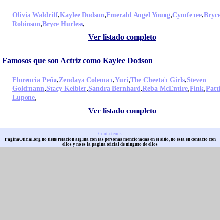
,
,
,
,
Olivia Waldriff
Kaylee Dodson
Emerald Angel Young
Cymfenee
Bryc
,
,
Robinson
Bryce Hurless
Ver listado completo
Famosos que son Actriz como Kaylee Dodson
,
,
,
,
Florencia Peña
Zendaya Coleman
Yuri
The Cheetah Girls
Steven
,
,
,
,
,
Goldmann
Stacy Keibler
Sandra Bernhard
Reba McEntire
Pink
Patt
,
Lupone
Ver listado completo
Contactenos
PaginaOficial.org no tiene relacion alguna con las personas mencionadas en el sitio, no esta en contacto con
ellos y no es la pagina oficial de ninguno de ellos