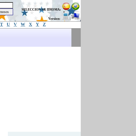
SELECCIONAR IDIOMA:
Version:
|
T
U
V
W
X
Y
Z