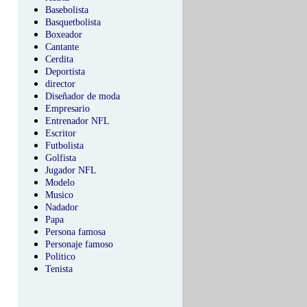
Basebolista
Basquetbolista
Boxeador
Cantante
Cerdita
Deportista
director
Diseñador de moda
Empresario
Entrenador NFL
Escritor
Futbolista
Golfista
Jugador NFL
Modelo
Musico
Nadador
Papa
Persona famosa
Personaje famoso
Politico
Tenista