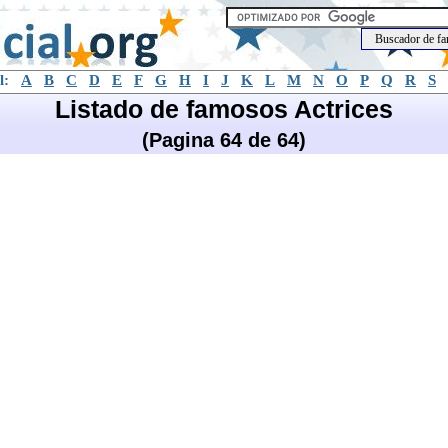
l:
A
B
C
D
E
F
G
H
I
J
K
L
M
N
O
P
Q
R
S
Listado de famosos Actrices
(Pagina 64 de 64)