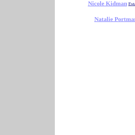
Nicole Kidman
Est
Natalie Portma