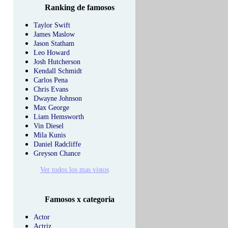
Ranking de famosos
Taylor Swift
James Maslow
Jason Statham
Leo Howard
Josh Hutcherson
Kendall Schmidt
Carlos Pena
Chris Evans
Dwayne Johnson
Max George
Liam Hemsworth
Vin Diesel
Mila Kunis
Daniel Radcliffe
Greyson Chance
Ver todos los mas vistos
Famosos x categoria
Actor
Actriz