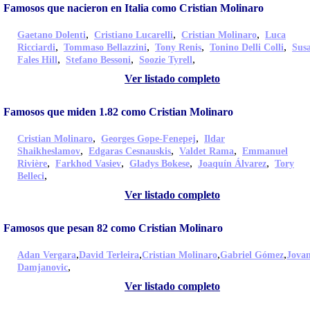
Famosos que nacieron en Italia como Cristian Molinaro
,
,
,
Gaetano Dolenti
Cristiano Lucarelli
Cristian Molinaro
Luca
,
,
,
,
Ricciardi
Tommaso Bellazzini
Tony Renis
Tonino Delli Colli
Sus
,
,
,
Fales Hill
Stefano Bessoni
Soozie Tyrell
Ver listado completo
Famosos que miden 1.82 como Cristian Molinaro
,
,
Cristian Molinaro
Georges Gope-Fenepej
Ildar
,
,
,
Shaikheslamov
Edgaras Cesnauskis
Valdet Rama
Emmanuel
,
,
,
,
Rivière
Farkhod Vasiev
Gladys Bokese
Joaquín Álvarez
Tory
,
Belleci
Ver listado completo
Famosos que pesan 82 como Cristian Molinaro
,
,
,
,
Adan Vergara
David Terleira
Cristian Molinaro
Gabriel Gómez
Jova
,
Damjanovic
Ver listado completo