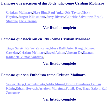
Famosos que nacieron el dia 30 de julio como Cristian Molinaro
,
,
,
,
Cristian Molinaro
Skye Blue
Paul Anka
Otis Taylor
Nicky
,
,
,
,
Hayden
Jurgen Klinsmann
Jerry Rivera
Gabriele Salvatores
Frank
,
,
Stallone
Elvis Crespo
Ver listado completo
Famosos que nacieron en 1983 como Cristian Molinaro
,
,
,
,
Tiago Saletti
Rafael Zancaner
Musa Balli
Asier Riesgo
Romeo
,
,
,
,
Castelen
Cristian Molinaro
Sayed Adnan
Vincent De
Dzenan
,
,
Radoncic
Vilmos Vanczák
Ver listado completo
Famosos que son Futbolista como Cristian Molinaro
,
,
,
,
Yeshey Dorji
Carmelo Sota
Nikki Ahmed
Bruno Piñatares
Fabian
,
,
,
,
,
König
Ethan Horvath
Arleison Martínez
Patrik Dos
Tiago Saletti
Raf
,
Zancaner
Ver listado completo