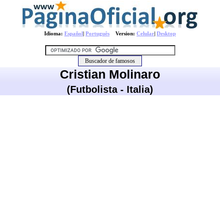
Idioma:
Español
|
Português
Version:
Celular
|
Desktop
Cristian Molinaro
(Futbolista - Italia)