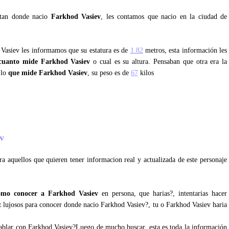
ntan donde nacio
Farkhod Vasiev
, les contamos que nacio en la ciudad de
 Vasiev les informamos que su estatura es de
1.82
metros, esta información les
cuanto mide Farkhod Vasiev
o cual es su altura. Pensaban que otra era la
 lo
que mide Farkhod Vasiev
, su peso es de
67
kilos
ev
a aquellos que quieren tener informacion real y actualizada de este personaje
omo conocer a Farkhod Vasiev
en persona, que harias?, intentarias hacer
ez lujosos para conocer donde nacio Farkhod Vasiev?, tu o Farkhod Vasiev haria
 hablar con Farkhod Vasiev?Luego de mucho buscar, esta es toda la información