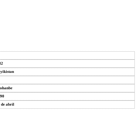
82
yikistan
shanbe
90
 de abril