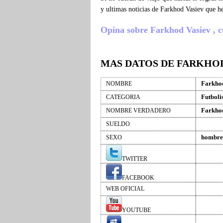
y ultimas noticias de Farkhod Vasiev que h
Opina sobre Farkhod Vasiev , cue
MAS DATOS DE FARKHOD
Farkho
NOMBRE
Futboli
CATEGORIA
Farkho
NOMBRE VERDADERO
SUELDO
hombre
SEXO
TWITTER
FACEBOOK
WEB OFICIAL
YOUTUBE