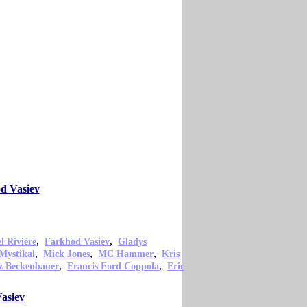
od Vasiev
,
,
 Rivière
Farkhod Vasiev
Gladys
,
,
,
Mystikal
Mick Jones
MC Hammer
Kris
,
,
z Beckenbauer
Francis Ford Coppola
Eric
asiev