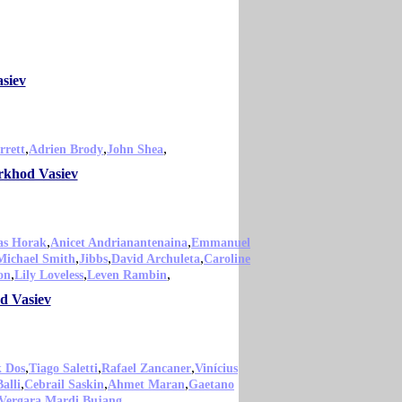
siev
,
,
,
rrett
Adrien Brody
John Shea
arkhod Vasiev
,
,
s Horak
Anicet Andrianantenaina
Emmanuel
,
,
,
Michael Smith
Jibbs
David Archuleta
Caroline
,
,
,
on
Lily Loveless
Leven Rambin
d Vasiev
,
,
,
k Dos
Tiago Saletti
Rafael Zancaner
Vinícius
,
,
,
alli
Cebrail Saskin
Ahmet Maran
Gaetano
,
,
Vergara
Mardi Bujang