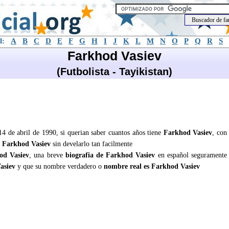
l:
A
B
C
D
E
F
G
H
I
J
K
L
M
N
O
P
Q
R
S
Farkhod Vasiev
(Futbolista - Tayikistan)
14 de abril de 1990, si querian saber cuantos años tiene
Farkhod Vasiev
, con
e
Farkhod Vasiev
sin develarlo tan facilmente
od Vasiev
, una breve
biografia de Farkhod Vasiev
en español seguramente
asiev
y que su nombre verdadero o
nombre real es Farkhod Vasiev