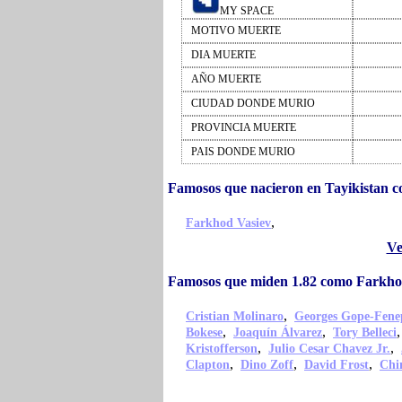
MY SPACE
MOTIVO MUERTE
DIA MUERTE
AÑO MUERTE
CIUDAD DONDE MURIO
PROVINCIA MUERTE
PAIS DONDE MURIO
Famosos que nacieron en Tayikistan 
,
Farkhod Vasiev
Ve
Famosos que miden 1.82 como Farkho
,
Cristian Molinaro
Georges Gope-Fene
,
,
Bokese
Joaquín Álvarez
Tory Belleci
,
,
Kristofferson
Julio Cesar Chavez Jr.
,
,
,
Clapton
Dino Zoff
David Frost
Chi