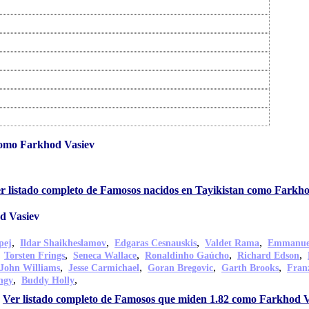
como Farkhod Vasiev
r listado completo de Famosos nacidos en Tayikistan como Farkh
d Vasiev
,
,
,
,
pej
Ildar Shaikheslamov
Edgaras Cesnauskis
Valdet Rama
Emmanuel
,
,
,
,
,
Torsten Frings
Seneca Wallace
Ronaldinho Gaúcho
Richard Edson
,
,
,
,
John Williams
Jesse Carmichael
Goran Bregovic
Garth Brooks
Fran
,
,
ngy
Buddy Holly
Ver listado completo de Famosos que miden 1.82 como Farkhod V