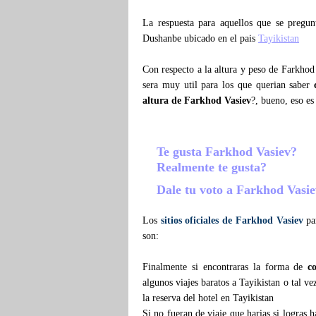
La respuesta para aquellos que se pregu
Dushanbe ubicado en el pais
Tayikistan
Con respecto a la altura y peso de Farkhod
sera muy util para los que querian saber
altura de Farkhod Vasiev
?, bueno, eso es
Te gusta Farkhod Vasiev?
Realmente te gusta?
Dale tu voto a Farkhod Vasi
Los
sitios oficiales de Farkhod Vasiev
par
son:
Finalmente si encontraras la forma de
c
algunos viajes baratos a Tayikistan o tal v
la reserva del hotel en Tayikistan
Si no fueran de viaje que harias si logras