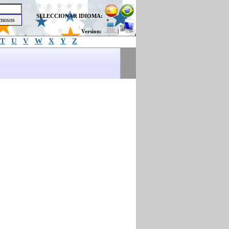
SELECCIONAR IDIOMA:
Version:
|
T
U
V
W
X
Y
Z