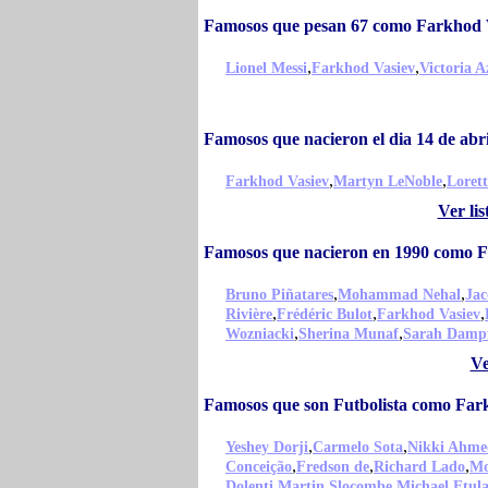
Famosos que pesan 67 como Farkhod 
,
,
Lionel Messi
Farkhod Vasiev
Victoria 
Famosos que nacieron el dia 14 de ab
,
,
Farkhod Vasiev
Martyn LeNoble
Loret
Ver li
Famosos que nacieron en 1990 como 
,
,
Bruno Piñatares
Mohammad Nehal
Ja
,
,
,
Rivière
Frédéric Bulot
Farkhod Vasiev
,
,
Wozniacki
Sherina Munaf
Sarah Damp
Ve
Famosos que son Futbolista como Far
,
,
Yeshey Dorji
Carmelo Sota
Nikki Ahme
,
,
,
Conceição
Fredson de
Richard Lado
Mo
,
,
Dolenti
Martin Slocombe
Michael Etul