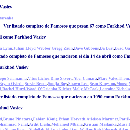
Vasiev
,
Azarenka
Ver listado completo de Famosos que pesan 67 como Farkhod Va
ril como Farkhod Vasiev
,
,
,
,
,
ta Lynn
Julian Lloyd Webber
Gregg Zaun
Dave Gibbons
Da Brat
Brad Ga
stado completo de Famosos que nacieron el dia 14 de abril como F
Farkhod Vasiev
,
,
,
,
,
copo Sciamanna
Vitus Eicher
Dino Skvorc
Abel Camará
Marc Vales
Thoma
,
,
,
,
,
,
Bryan Oviedo
Stevie Brock
Soulja Boy
Shawn Lee
Sean Kingston
Moose
,
,
,
,
f
Rachel Hurd-Wood
Q’Orianka Kilcher
Molly McCook
Lorraine Nichols
r listado completo de Famosos que nacieron en 1990 como Farkho
khod Vasiev
,
,
,
,
,
d
Bruno Piñatares
Fabian König
Ethan Horvath
Arleison Martínez
Patri
,
,
,
,
hammad Nehal
Ardit Lleshi
Mohamed Mbalia
Kristian Maslanka
Musa B
,
,
,
,
,
,
ain
Shane Byrne
Abdellah El
Luis Lobo
Liam Walker
Rob Edwards
Adan 