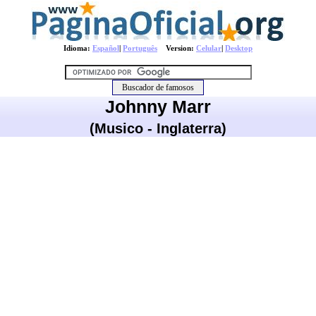
Idioma:
Español
|
Português
Version:
Celular
|
Desktop
Johnny Marr
(Musico - Inglaterra)