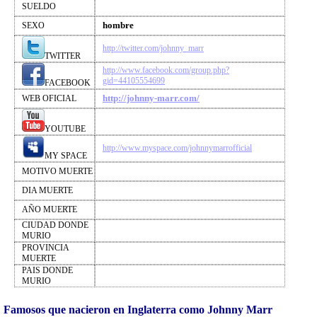
SUELDO
hombre
SEXO
http://twitter.com/johnny_marr
TWITTER
http://www.facebook.com/group.php?
gid=44105554699
FACEBOOK
http://johnny-marr.com/
WEB OFICIAL
YOUTUBE
http://www.myspace.com/johnnymarrofficial
MY SPACE
MOTIVO MUERTE
DIA MUERTE
AÑO MUERTE
CIUDAD DONDE
MURIO
PROVINCIA
MUERTE
PAIS DONDE
MURIO
Famosos que nacieron en Inglaterra como Johnny Marr