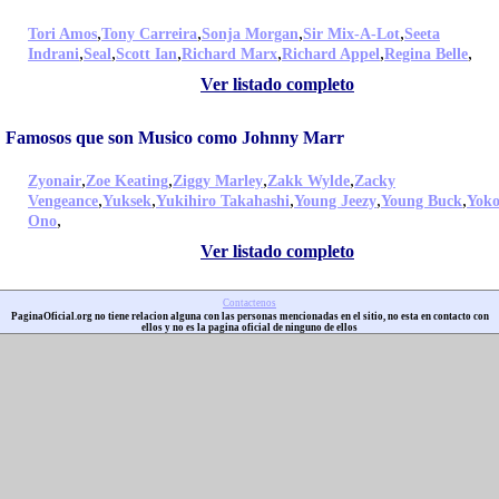
,
,
,
,
Tori Amos
Tony Carreira
Sonja Morgan
Sir Mix-A-Lot
Seeta
,
,
,
,
,
,
Indrani
Seal
Scott Ian
Richard Marx
Richard Appel
Regina Belle
Ver listado completo
Famosos que son Musico como Johnny Marr
,
,
,
,
Zyonair
Zoe Keating
Ziggy Marley
Zakk Wylde
Zacky
,
,
,
,
,
Vengeance
Yuksek
Yukihiro Takahashi
Young Jeezy
Young Buck
Yok
,
Ono
Ver listado completo
Contactenos
PaginaOficial.org no tiene relacion alguna con las personas mencionadas en el sitio, no esta en contacto con
ellos y no es la pagina oficial de ninguno de ellos