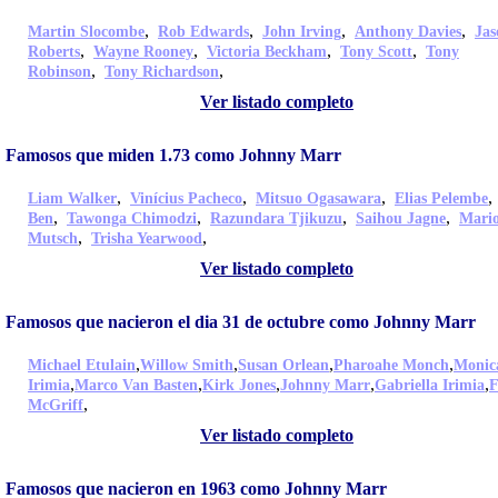
,
,
,
,
Martin Slocombe
Rob Edwards
John Irving
Anthony Davies
Jas
,
,
,
,
Roberts
Wayne Rooney
Victoria Beckham
Tony Scott
Tony
,
,
Robinson
Tony Richardson
Ver listado completo
Famosos que miden 1.73 como Johnny Marr
,
,
,
Liam Walker
Vinícius Pacheco
Mitsuo Ogasawara
Elias Pelembe
,
,
,
,
Ben
Tawonga Chimodzi
Razundara Tjikuzu
Saihou Jagne
Mari
,
,
Mutsch
Trisha Yearwood
Ver listado completo
Famosos que nacieron el dia 31 de octubre como Johnny Marr
,
,
,
,
Michael Etulain
Willow Smith
Susan Orlean
Pharoahe Monch
Monic
,
,
,
,
,
Irimia
Marco Van Basten
Kirk Jones
Johnny Marr
Gabriella Irimia
F
,
McGriff
Ver listado completo
Famosos que nacieron en 1963 como Johnny Marr