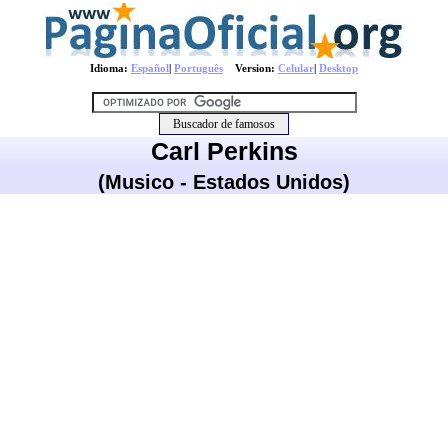
Idioma:
Español
|
Português
Version:
Celular
|
Desktop
Carl Perkins
(Musico - Estados Unidos)