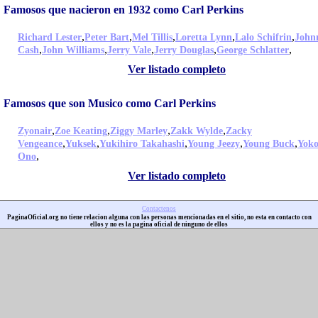
Famosos que nacieron en 1932 como Carl Perkins
,
,
,
,
,
Richard Lester
Peter Bart
Mel Tillis
Loretta Lynn
Lalo Schifrin
John
,
,
,
,
,
Cash
John Williams
Jerry Vale
Jerry Douglas
George Schlatter
Ver listado completo
Famosos que son Musico como Carl Perkins
,
,
,
,
Zyonair
Zoe Keating
Ziggy Marley
Zakk Wylde
Zacky
,
,
,
,
,
Vengeance
Yuksek
Yukihiro Takahashi
Young Jeezy
Young Buck
Yok
,
Ono
Ver listado completo
Contactenos
PaginaOficial.org no tiene relacion alguna con las personas mencionadas en el sitio, no esta en contacto con
ellos y no es la pagina oficial de ninguno de ellos