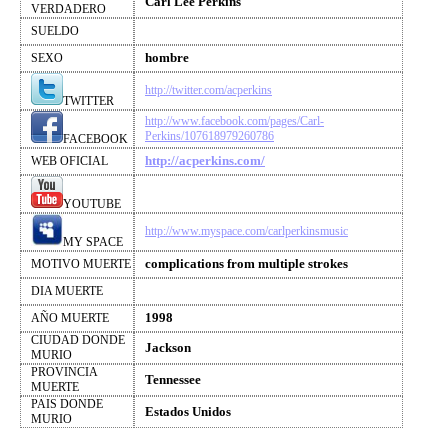
Carl Lee Perkins
VERDADERO
SUELDO
hombre
SEXO
http://twitter.com/acperkins
TWITTER
http://www.facebook.com/pages/Carl-
Perkins/107618979260786
FACEBOOK
http://acperkins.com/
WEB OFICIAL
YOUTUBE
http://www.myspace.com/carlperkinsmusic
MY SPACE
complications from multiple strokes
MOTIVO MUERTE
DIA MUERTE
1998
AÑO MUERTE
CIUDAD DONDE
Jackson
MURIO
PROVINCIA
Tennessee
MUERTE
PAIS DONDE
Estados Unidos
MURIO