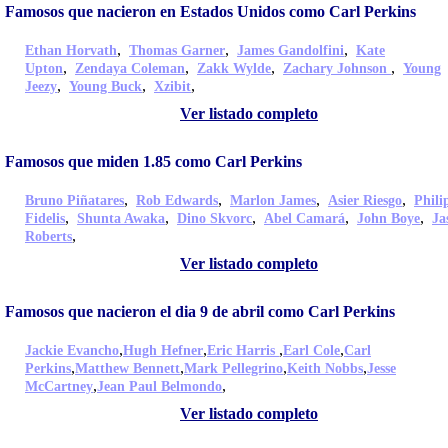
Famosos que nacieron en Estados Unidos como Carl Perkins
,
,
,
Ethan Horvath
Thomas Garner
James Gandolfini
Kate
,
,
,
,
Upton
Zendaya Coleman
Zakk Wylde
Zachary Johnson
Young
,
,
,
Jeezy
Young Buck
Xzibit
Ver listado completo
Famosos que miden 1.85 como Carl Perkins
,
,
,
,
Bruno Piñatares
Rob Edwards
Marlon James
Asier Riesgo
Phili
,
,
,
,
,
Fidelis
Shunta Awaka
Dino Skvorc
Abel Camará
John Boye
Ja
,
Roberts
Ver listado completo
Famosos que nacieron el dia 9 de abril como Carl Perkins
,
,
,
,
Jackie Evancho
Hugh Hefner
Eric Harris
Earl Cole
Carl
,
,
,
,
Perkins
Matthew Bennett
Mark Pellegrino
Keith Nobbs
Jesse
,
,
McCartney
Jean Paul Belmondo
Ver listado completo