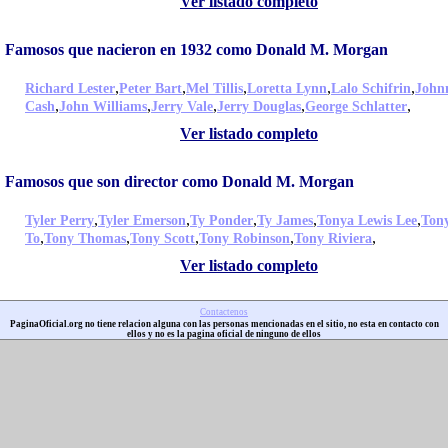
Ver listado completo
Famosos que nacieron en 1932 como Donald M. Morgan
,
,
,
,
,
Richard Lester
Peter Bart
Mel Tillis
Loretta Lynn
Lalo Schifrin
John
,
,
,
,
,
Cash
John Williams
Jerry Vale
Jerry Douglas
George Schlatter
Ver listado completo
Famosos que son director como Donald M. Morgan
,
,
,
,
,
Tyler Perry
Tyler Emerson
Ty Ponder
Ty James
Tonya Lewis Lee
Ton
,
,
,
,
,
To
Tony Thomas
Tony Scott
Tony Robinson
Tony Riviera
Ver listado completo
Contactenos
PaginaOficial.org no tiene relacion alguna con las personas mencionadas en el sitio, no esta en contacto con
ellos y no es la pagina oficial de ninguno de ellos