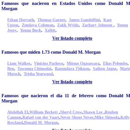
Famosos que nacieron en Estados Unidos como Donald M
Morgan
,
,
,
Ethan Horvath
Thomas Garner
James Gandolfini
Kate
,
,
,
,
Upton
Zendaya Coleman
Zakk Wylde
Zachary Johnson
Young
,
,
,
Jeezy
Young Buck
Xzibit
Ver listado completo
Famosos que miden 1.73 como Donald M. Morgan
,
,
,
Liam Walker
Vinícius Pacheco
Mitsuo Ogasawara
Elias Pelembe
,
,
,
,
Ben
Tawonga Chimodzi
Razundara Tjikuzu
Saihou Jagne
Mari
,
,
Mutsch
Trisha Yearwood
Ver listado completo
Famosos que nacieron el dia 11 de febrero como Donald M
Morgan
,
,
,
,
Abdellah El
William Beckett
Sheryl Crow
Shawn Lee
Reuben
,
,
,
,
Cannon
Rafael van der Vaart
Never Shout Never
Mike Shinoda
Kelly
,
,
Rowland
Donald M. Morgan