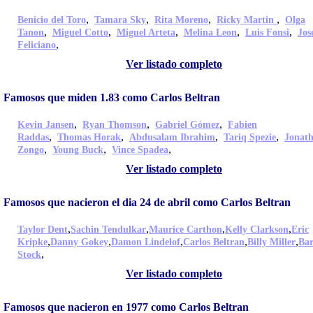
,
,
,
,
Benicio del Toro
Tamara Sky
Rita Moreno
Ricky Martin
Olga
,
,
,
,
,
Tanon
Miguel Cotto
Miguel Arteta
Melina Leon
Luis Fonsi
Jos
,
Feliciano
Ver listado completo
Famosos que miden 1.83 como Carlos Beltran
,
,
,
Kevin Jansen
Ryan Thomson
Gabriel Gómez
Fabien
,
,
,
,
Raddas
Thomas Horak
Abdusalam Ibrahim
Tariq Spezie
Jonat
,
,
,
Zongo
Young Buck
Vince Spadea
Ver listado completo
Famosos que nacieron el dia 24 de abril como Carlos Beltran
,
,
,
,
Taylor Dent
Sachin Tendulkar
Maurice Carthon
Kelly Clarkson
Eric
,
,
,
,
,
Kripke
Danny Gokey
Damon Lindelof
Carlos Beltran
Billy Miller
Bar
,
Stock
Ver listado completo
Famosos que nacieron en 1977 como Carlos Beltran