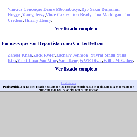
,
,
,
Vinícius Conceição
Desire Mbonabucya
Ryo Sakai
Benjamin
,
,
,
,
,
Huggel
Young Jeezy
Vince Carter
Tom Brady
Tina Maddigan
Tim
,
,
Credeur
Thierry Henry
Ver listado completo
Famosos que son Deportista como Carlos Beltran
,
,
,
,
Zaheer Khan
Zack Ryder
Zachary Johnson
Yuvraj Singh
Yuna
,
,
,
,
,
,
Kim
Yoshi Tatsu
Yao Ming
Yani Tseng
WWE Divas
Willis McGahee
Ver listado completo
Contactenos
PaginaOficial.org no tiene relacion alguna con las personas mencionadas en el sitio, no esta en contacto con
ellos y no es la pagina oficial de ninguno de ellos