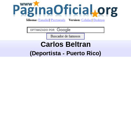
Idioma:
Español
|
Português
Version:
Celular
|
Desktop
Carlos Beltran
(Deportista - Puerto Rico)