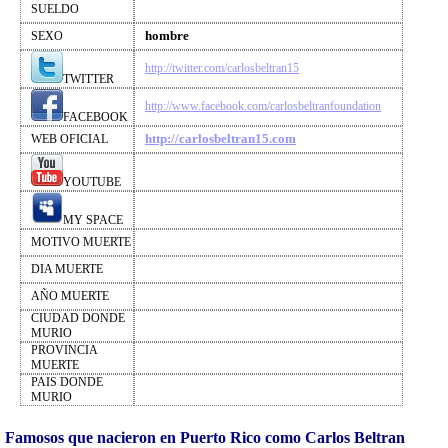
SUELDO
hombre
SEXO
http://twitter.com/carlosbeltran15
TWITTER
http://www.facebook.com/carlosbeltranfoundation
FACEBOOK
http://carlosbeltran15.com
WEB OFICIAL
YOUTUBE
MY SPACE
MOTIVO MUERTE
DIA MUERTE
AÑO MUERTE
CIUDAD DONDE
MURIO
PROVINCIA
MUERTE
PAIS DONDE
MURIO
Famosos que nacieron en Puerto Rico como Carlos Beltran