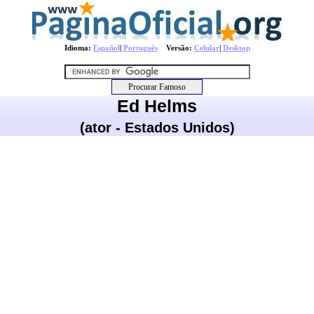
Idioma:
Español
|
Português
Versão:
Celular
|
Desktop
Ed Helms
(ator - Estados Unidos)