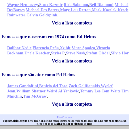
,
,
,
,
Wayne Hennessey
Scott Kazmir
Rick Salomon
Neil Diamond
Michael
,
,
,
,
DesBarres
Michael Des Barres
Mary Lou Retton
Mark Kozelek
Keech
,
,
Rainwater
Calvin Goldspink
Veja a lista completa
Famosos que nasceram em 1974 como Ed Helms
,
,
,
,
Dalibor Nedic
Florencia Peña
Xzibit
Vince Spadea
Victoria
,
,
,
,
,
Beckham
Uncle Kracker
Styles P
Steve Nash
Stefan Olsdal
Silvio Hor
Veja a lista completa
Famosos que são ator como Ed Helms
,
,
,
James Gandolfini
Benicio del Toro
Zach Galifianakis
Wyclef
,
,
,
,
,
Jean
William Shatner
Weird Al Yankovic
Tommy Lee
Tom Waits
Tim
,
,
Minchin
Tim McGraw
Veja a lista completa
Fale Conosco
PaginaOficial.org no tiene relacion alguna con las personas mencionadas en el sitio, no esta en contacto con
ellos y no es la pagina oficial de ninguno de ellos