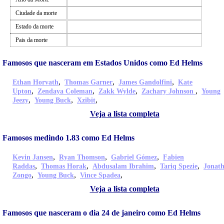
Ciudade da morte
Estado da morte
Pais da morte
Famosos que nasceram em Estados Unidos como Ed Helms
,
,
,
Ethan Horvath
Thomas Garner
James Gandolfini
Kate
,
,
,
,
Upton
Zendaya Coleman
Zakk Wylde
Zachary Johnson
Young
,
,
,
Jeezy
Young Buck
Xzibit
Veja a lista completa
Famosos medindo 1.83 como Ed Helms
,
,
,
Kevin Jansen
Ryan Thomson
Gabriel Gómez
Fabien
,
,
,
,
Raddas
Thomas Horak
Abdusalam Ibrahim
Tariq Spezie
Jonat
,
,
,
Zongo
Young Buck
Vince Spadea
Veja a lista completa
Famosos que nasceram o dia 24 de janeiro como Ed Helms