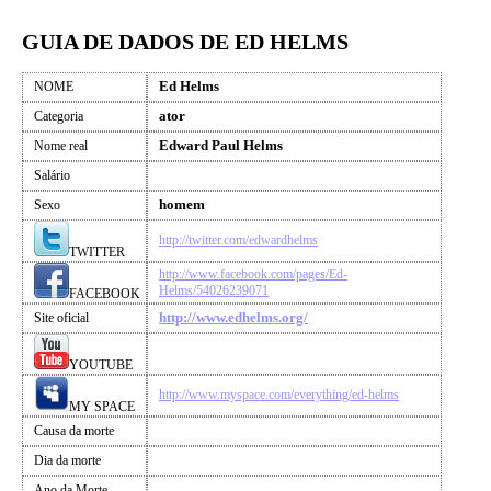
GUIA DE DADOS DE ED HELMS
Ed Helms
NOME
ator
Categoria
Edward Paul Helms
Nome real
Salário
homem
Sexo
http://twitter.com/edwardhelms
TWITTER
http://www.facebook.com/pages/Ed-
Helms/54026239071
FACEBOOK
http://www.edhelms.org/
Site oficial
YOUTUBE
http://www.myspace.com/everything/ed-helms
MY SPACE
Causa da morte
Dia da morte
Ano da Morte