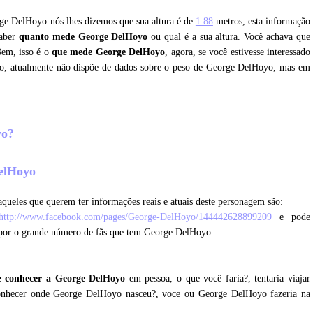
rge DelHoyo nós lhes dizemos que sua altura é de
1.88
metros, esta informação
saber
quanto mede George DelHoyo
ou qual é a sua altura. Você achava que
Bem, isso é o
que mede George DelHoyo
, agora, se você estivesse interessado
o, atualmente não dispõe de dados sobre o peso de George DelHoyo, mas em
yo?
DelHoyo
queles que querem ter informações reais e atuais deste personagem são:
http://www.facebook.com/pages/George-DelHoyo/144442628899209
e pode
l por o grande número de fãs que tem George DelHoyo.
e conhecer a George DelHoyo
em pessoa, o que você faria?, tentaria viajar
conhecer onde George DelHoyo nasceu?, voce ou George DelHoyo fazeria na