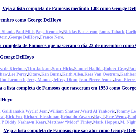
Veja a lista completa de Famosos medindo 1.88 como George De
ovembro como George DelHoyo
,
,
,
,
,
t Shanle
Paul Mills
Page Kennedy
Nicklas Backstrom
James Toback
Carl
,
,
,
Dorn
George DelHoyo
Franco Nero
sta completa de Famosos que nasceram o dia 23 de novembro como
 George DelHoyo
,
,
,
,
,
ez de Kirchner
Tito Jackson
Scott Hicks
Samuel Hadida
Robert Cray
Patt
,
,
,
,
,
,
shaw
Lee Percy
Kitaro
Ken Burns
Keith Allen
Kees Van Oostrum
Kathlee
,
,
,
,
Jim Jarmusch
Jerry Manuel
Jeffrey Okun
Jean Pierre Jeunet
Jean Pierre
a a lista completa de Famosos que nasceram em 1953 como Georg
elHoyo
,
,
,
,
 Galifianakis
Wyclef Jean
William Shatner
Weird Al Yankovic
Tommy Le
,
,
,
,
,
,
eal
Rick Fox
Richard Fleeshman
Reinaldo Zavarce
Ray J
Pete Wentz
Pau
,
,
,
,
,
e
P Diddy
Nashawn Kears
Matthew “Mdot” Finley
Mark Hoppus
M. Nigh
Veja a lista completa de Famosos que são ator como George Del