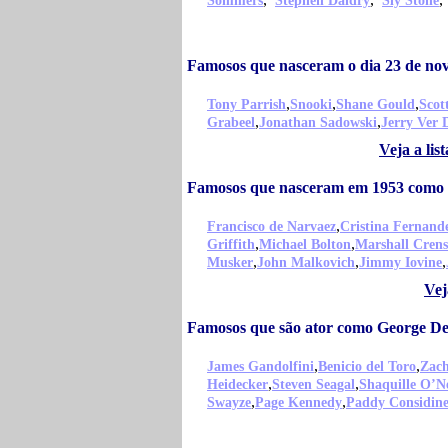
Sommers
Stephen Daldry
Sly Stone
Famosos que nasceram o dia 23 de n
,
,
,
Tony Parrish
Snooki
Shane Gould
Scot
,
,
Grabeel
Jonathan Sadowski
Jerry Ver 
Veja a li
Famosos que nasceram em 1953 como
,
Francisco de Narvaez
Cristina Fernand
,
,
Griffith
Michael Bolton
Marshall Cren
,
,
,
Musker
John Malkovich
Jimmy Iovine
Vej
Famosos que são ator como George D
,
,
James Gandolfini
Benicio del Toro
Zach
,
,
Heidecker
Steven Seagal
Shaquille O’N
,
,
Swayze
Page Kennedy
Paddy Considin