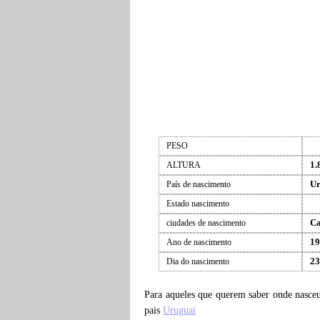
PESO
1.
ALTURA
Ur
País de nascimento
Estado nascimento
Ca
ciudades de nascimento
19
Ano de nascimento
23
Dia do nascimento
Para aqueles que querem saber onde nasc
pais
Uruguai