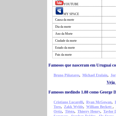
YOUTUBE
MY SPACE
Causa da morte
Dia da morte
Ano da Morte
Ciudade da morte
Estado da morte
Pais da morte
Famosos que nasceram em Uruguai c
,
,
Bruno Piñatares
Michael Etulain
Jor
Veja
Famosos medindo 1.88 como George 
,
,
Cristiano Lucarelli
Ryan McGowan
,
,
,
Toro
Zakk Wylde
William Beckett
,
,
,
Ortiz
Tiësto
Thierry Henry
Taylor 
,
,