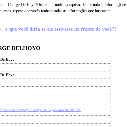
 com George DelHoyo?Depois de muito pesquisar, isto é toda a informação e
etamos, espero que vocês tenham todas as informações que buscavam
o que você diria se ele estivesse na frente de você??
ORGE DELHOYO
 DelHoyo
 DelHoyo
www.facebook.com/pages/George-DelHoyo/144442628899209