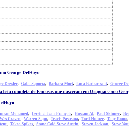
omo George DelHoyo
,
,
,
,
ge Drexler
Gabe Saporta
Barbara Mori
Luca Barbareschi
George De
 a lista completa de Famosos que nasceram em Uruguai como Geo
DelHoyo
,
,
,
,
Imran Mohamed
Lecsinel Jean-François
Hussam Al
Paul Skinner
Be
,
,
,
,
Wes Craven
Warren Sapp
Travis Pastrana
Torii Hunter
Tony Romo
,
,
,
,
Dent
Takeo Spikes
Stone Cold Steve Austin
Steven Jackson
Steve You
,