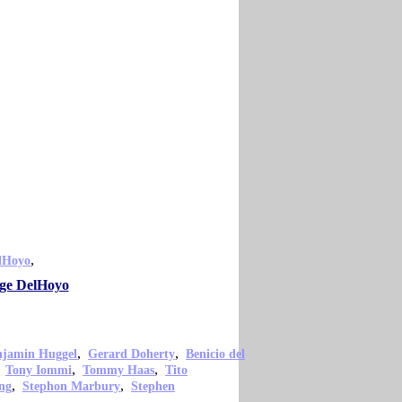
,
lHoyo
rge DelHoyo
,
,
njamin Huggel
Gerard Doherty
Benicio del
,
,
,
Tony Iommi
Tommy Haas
Tito
,
,
ng
Stephon Marbury
Stephen