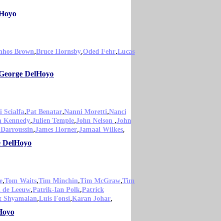
lHoyo
,
,
,
inhos Brown
Bruce Hornsby
Oded Fehr
Lucas
 George DelHoyo
,
,
,
i Scialfa
Pat Benatar
Nanni Moretti
Nanci
,
,
,
n Kennedy
Julien Temple
John Nelson
John
,
,
,
 Darroussin
James Horner
Jamaal Wilkes
e DelHoyo
,
,
,
,
e
Tom Waits
Tim Minchin
Tim McGraw
Tim
,
,
l de Leeuw
Patrik-Ian Polk
Patrick
,
,
,
t Shyamalan
Luis Fonsi
Karan Johar
Hoyo