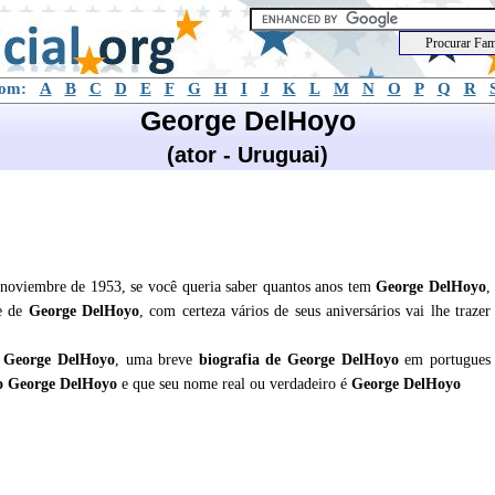
com:
A
B
C
D
E
F
G
H
I
J
K
L
M
N
O
P
Q
R
George DelHoyo
(ator - Uruguai)
noviembre de 1953, se você queria saber quantos anos tem
George DelHoyo
,
de de
George DelHoyo
, com certeza vários de seus aniversários vai lhe trazer
e
George DelHoyo
, uma breve
biografia de
George DelHoyo
em portugues
o George DelHoyo
e que seu nome real ou verdadeiro é
George DelHoyo