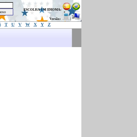
ESCOLHA UM IDIOMA:
Versão:
|
S
T
U
V
W
X
Y
Z