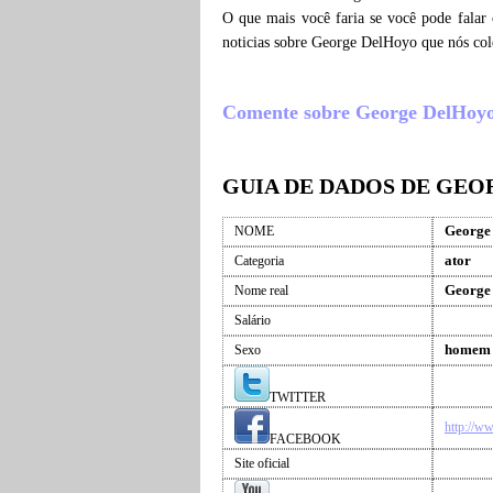
O que mais você faria se você pode falar
noticias sobre George DelHoyo que nós col
Comente sobre George DelHoyo , 
GUIA DE DADOS DE GE
George
NOME
ator
Categoria
George
Nome real
Salário
homem
Sexo
TWITTER
http://
FACEBOOK
Site oficial