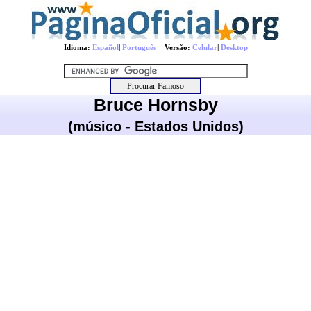
Idioma:
Español
|
Português
Versão:
Celular
|
Desktop
Bruce Hornsby
(músico - Estados Unidos)