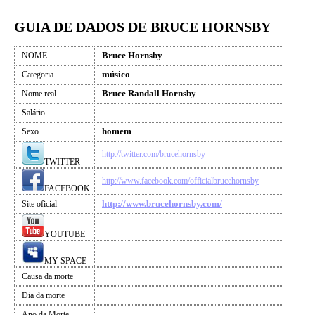
GUIA DE DADOS DE BRUCE HORNSBY
Bruce Hornsby
NOME
músico
Categoria
Bruce Randall Hornsby
Nome real
Salário
homem
Sexo
http://twitter.com/brucehornsby
TWITTER
http://www.facebook.com/officialbrucehornsby
FACEBOOK
http://www.brucehornsby.com/
Site oficial
YOUTUBE
MY SPACE
Causa da morte
Dia da morte
Ano da Morte