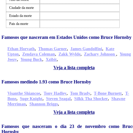
Ciudade da morte
Estado da morte
Pais da morte
Famosos que nasceram em Estados Unidos como Bruce Hornsby
,
,
,
Ethan Horvath
Thomas Garner
James Gandolfini
Kate
,
,
,
,
Upton
Zendaya Coleman
Zakk Wylde
Zachary Johnson
Young
,
,
,
Jeezy
Young Buck
Xzibit
Veja a lista completa
Famosos medindo 1.93 como Bruce Hornsby
,
,
,
,
Visanthe Shiancoe
Tony Hadley
Tom Brady
T-Bone Burnett
T-
,
,
,
,
Bone
Suge Knight
Steven Seagal
Silkk Tha Shocker
Shawne
,
,
Merriman
Shannon Briggs
Veja a lista completa
Famosos que nasceram o dia 23 de novembro como Bruc
Hornsby