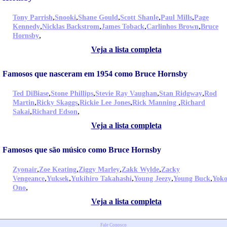
,
,
,
,
,
Tony Parrish
Snooki
Shane Gould
Scott Shanle
Paul Mills
Page
,
,
,
,
Kennedy
Nicklas Backstrom
James Toback
Carlinhos Brown
Bruce
,
Hornsby
Veja a lista completa
Famosos que nasceram em 1954 como Bruce Hornsby
,
,
,
,
Ted DiBiase
Stone Phillips
Stevie Ray Vaughan
Stan Ridgway
Rod
,
,
,
,
Martin
Ricky Skaggs
Rickie Lee Jones
Rick Manning
Richard
,
,
Sakai
Richard Edson
Veja a lista completa
Famosos que são músico como Bruce Hornsby
,
,
,
,
Zyonair
Zoe Keating
Ziggy Marley
Zakk Wylde
Zacky
,
,
,
,
,
Vengeance
Yuksek
Yukihiro Takahashi
Young Jeezy
Young Buck
Yok
,
Ono
Veja a lista completa
Fale Conosco