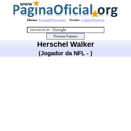
Idioma:
Español
|
Português
Versão:
Celular
|
Desktop
Herschel Walker
(Jogador da NFL - )