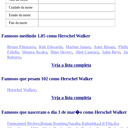
Ciudade da morte
Estado da morte
Pais da morte
Famosos medindo 1.85 como Herschel Walker
,
,
,
,
Bruno Piñatares
Rob Edwards
Marlon James
Asier Riesgo
Phili
,
,
,
,
,
Fidelis
Shunta Awaka
Dino Skvorc
Abel Camará
John Boye
Ja
,
Roberts
Veja a lista completa
Famosos que pesam 102 como Herschel Walker
,
Herschel Walker
Veja a lista completa
Famosos que nasceram o dia 3 de mar�o como Herschel Walker
,
,
,
,
Emmanuel Rivière
Ronan Keating
Natalia Kukulska
Lil Flip
Ira