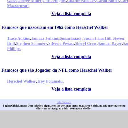
,
,
,
,
,
Glass
George Miller
Chris Hughes
Charlie Brooker
Caron Butler
Car
,
Mazzacurati
Veja a lista completa
Famosos que nasceram em 1962 como Herschel Walker
,
,
,
,
Trace Adkins
Tamara Jenkins
Susan Isaacs
Susan Fales Hill
Steven
,
,
,
,
,
Brill
Stephen Sommers
Silverio Pessoa
Sheryl Crow
Samuel Bayer
Sa
,
Phillips
Veja a lista completa
Famosos que são Jogador da NFL como Herschel Walker
,
,
Herschel Walker
Troy Polamalu
Veja a lista completa
Fale Conosco
PaginaOficial.org no tiene relacion alguna con las personas mencionadas en el sitio, no esta en contacto con
ellos y no es la pagina oficial de ninguno de ellos