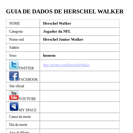
GUIA DE DADOS DE HERSCHEL WALKER
Herschel Walker
NOME
Jogador da NFL
Categoria
Herschel Junior Walker
Nome real
Salário
homem
Sexo
http://twitter.com/HerschelWalker
TWITTER
FACEBOOK
Site oficial
YOUTUBE
MY SPACE
Causa da morte
Dia da morte
Ano da Morte