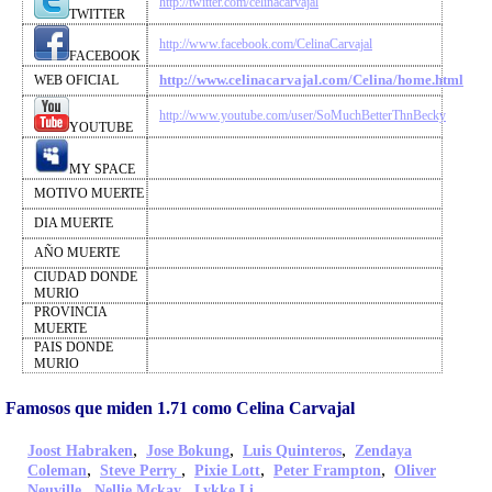
http://twitter.com/celinacarvajal
TWITTER
http://www.facebook.com/CelinaCarvajal
FACEBOOK
http://www.celinacarvajal.com/Celina/home.html
WEB OFICIAL
http://www.youtube.com/user/SoMuchBetterThnBecky
YOUTUBE
MY SPACE
MOTIVO MUERTE
DIA MUERTE
AÑO MUERTE
CIUDAD DONDE
MURIO
PROVINCIA
MUERTE
PAIS DONDE
MURIO
Famosos que miden 1.71 como Celina Carvajal
,
,
,
Joost Habraken
Jose Bokung
Luis Quinteros
Zendaya
,
,
,
,
Coleman
Steve Perry
Pixie Lott
Peter Frampton
Oliver
,
,
,
Neuville
Nellie Mckay
Lykke Li