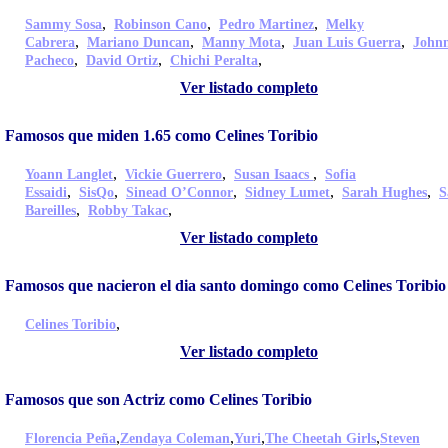
,
,
,
Sammy Sosa
Robinson Cano
Pedro Martinez
Melky
,
,
,
,
Cabrera
Mariano Duncan
Manny Mota
Juan Luis Guerra
John
,
,
,
Pacheco
David Ortiz
Chichi Peralta
Ver listado completo
Famosos que miden 1.65 como Celines Toribio
,
,
,
Yoann Langlet
Vickie Guerrero
Susan Isaacs
Sofia
,
,
,
,
,
Essaidi
SisQo
Sinead O’Connor
Sidney Lumet
Sarah Hughes
S
,
,
Bareilles
Robby Takac
Ver listado completo
Famosos que nacieron el dia santo domingo como Celines Toribio
,
Celines Toribio
Ver listado completo
Famosos que son Actriz como Celines Toribio
,
,
,
,
Florencia Peña
Zendaya Coleman
Yuri
The Cheetah Girls
Steven