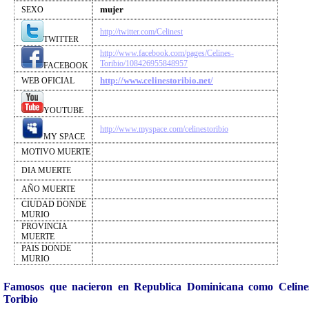
mujer
SEXO
http://twitter.com/Celinest
TWITTER
http://www.facebook.com/pages/Celines-
Toribio/108426955848957
FACEBOOK
http://www.celinestoribio.net/
WEB OFICIAL
YOUTUBE
http://www.myspace.com/celinestoribio
MY SPACE
MOTIVO MUERTE
DIA MUERTE
AÑO MUERTE
CIUDAD DONDE
MURIO
PROVINCIA
MUERTE
PAIS DONDE
MURIO
Famosos que nacieron en Republica Dominicana como Celine
Toribio