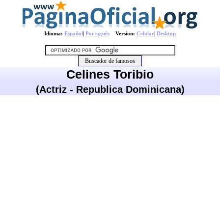
Idioma:
Español
|
Português
Version:
Celular
|
Desktop
Celines Toribio
(Actriz - Republica Dominicana)