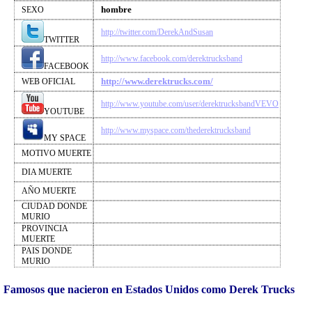
hombre
SEXO
http://twitter.com/DerekAndSusan
TWITTER
http://www.facebook.com/derektrucksband
FACEBOOK
http://www.derektrucks.com/
WEB OFICIAL
http://www.youtube.com/user/derektrucksbandVEVO
YOUTUBE
http://www.myspace.com/thederektrucksband
MY SPACE
MOTIVO MUERTE
DIA MUERTE
AÑO MUERTE
CIUDAD DONDE
MURIO
PROVINCIA
MUERTE
PAIS DONDE
MURIO
Famosos que nacieron en Estados Unidos como Derek Trucks