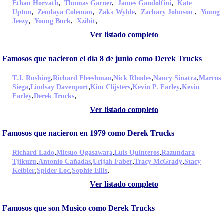
,
,
,
Ethan Horvath
Thomas Garner
James Gandolfini
Kate
,
,
,
,
Upton
Zendaya Coleman
Zakk Wylde
Zachary Johnson
Young
,
,
,
Jeezy
Young Buck
Xzibit
Ver listado completo
Famosos que nacieron el dia 8 de junio como Derek Trucks
,
,
,
,
T.J. Rushing
Richard Fleeshman
Nick Rhodes
Nancy Sinatra
Marcos
,
,
,
,
Siega
Lindsay Davenport
Kim Clijsters
Kevin P. Farley
Kevin
,
,
Farley
Derek Trucks
Ver listado completo
Famosos que nacieron en 1979 como Derek Trucks
,
,
,
Richard Lado
Mitsuo Ogasawara
Luis Quinteros
Razundara
,
,
,
,
Tjikuzu
Antonio Cañadas
Urijah Faber
Tracy McGrady
Stacy
,
,
,
Keibler
Spider Loc
Sophie Ellis
Ver listado completo
Famosos que son Musico como Derek Trucks