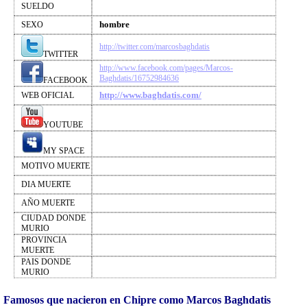
SUELDO
hombre
SEXO
http://twitter.com/marcosbaghdatis
TWITTER
http://www.facebook.com/pages/Marcos-
Baghdatis/16752984636
FACEBOOK
http://www.baghdatis.com/
WEB OFICIAL
YOUTUBE
MY SPACE
MOTIVO MUERTE
DIA MUERTE
AÑO MUERTE
CIUDAD DONDE
MURIO
PROVINCIA
MUERTE
PAIS DONDE
MURIO
Famosos que nacieron en Chipre como Marcos Baghdatis