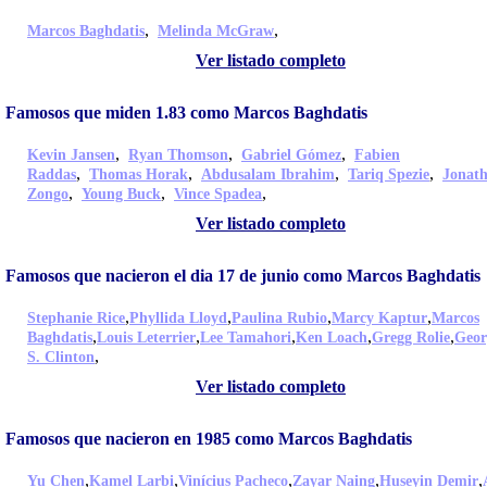
,
,
Marcos Baghdatis
Melinda McGraw
Ver listado completo
Famosos que miden 1.83 como Marcos Baghdatis
,
,
,
Kevin Jansen
Ryan Thomson
Gabriel Gómez
Fabien
,
,
,
,
Raddas
Thomas Horak
Abdusalam Ibrahim
Tariq Spezie
Jonat
,
,
,
Zongo
Young Buck
Vince Spadea
Ver listado completo
Famosos que nacieron el dia 17 de junio como Marcos Baghdatis
,
,
,
,
Stephanie Rice
Phyllida Lloyd
Paulina Rubio
Marcy Kaptur
Marcos
,
,
,
,
,
Baghdatis
Louis Leterrier
Lee Tamahori
Ken Loach
Gregg Rolie
Geor
,
S. Clinton
Ver listado completo
Famosos que nacieron en 1985 como Marcos Baghdatis
,
,
,
,
,
Yu Chen
Kamel Larbi
Vinícius Pacheco
Zayar Naing
Huseyin Demir