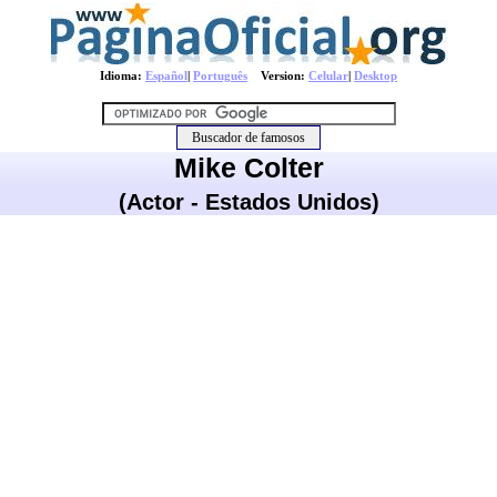
Idioma:
Español
|
Português
Version:
Celular
|
Desktop
Mike Colter
(Actor - Estados Unidos)