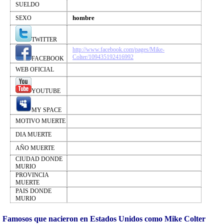
SUELDO
hombre
SEXO
TWITTER
http://www.facebook.com/pages/Mike-
Colter/109435192416992
FACEBOOK
WEB OFICIAL
YOUTUBE
MY SPACE
MOTIVO MUERTE
DIA MUERTE
AÑO MUERTE
CIUDAD DONDE
MURIO
PROVINCIA
MUERTE
PAIS DONDE
MURIO
Famosos que nacieron en Estados Unidos como Mike Colter