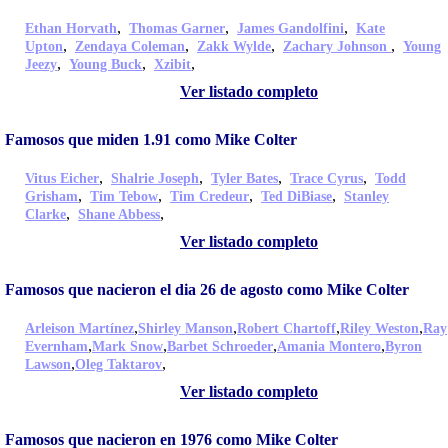
,
,
,
Ethan Horvath
Thomas Garner
James Gandolfini
Kate
,
,
,
,
Upton
Zendaya Coleman
Zakk Wylde
Zachary Johnson
Young
,
,
,
Jeezy
Young Buck
Xzibit
Ver listado completo
Famosos que miden 1.91 como Mike Colter
,
,
,
,
Vitus Eicher
Shalrie Joseph
Tyler Bates
Trace Cyrus
Todd
,
,
,
,
Grisham
Tim Tebow
Tim Credeur
Ted DiBiase
Stanley
,
,
Clarke
Shane Abbess
Ver listado completo
Famosos que nacieron el dia 26 de agosto como Mike Colter
,
,
,
,
Arleison Martínez
Shirley Manson
Robert Chartoff
Riley Weston
Ray
,
,
,
,
Evernham
Mark Snow
Barbet Schroeder
Amania Montero
Byron
,
,
Lawson
Oleg Taktarov
Ver listado completo
Famosos que nacieron en 1976 como Mike Colter