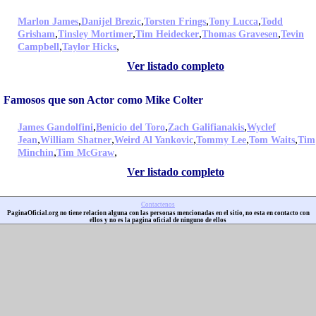
,
,
,
,
Marlon James
Danijel Brezic
Torsten Frings
Tony Lucca
Todd
,
,
,
,
Grisham
Tinsley Mortimer
Tim Heidecker
Thomas Gravesen
Tevin
,
,
Campbell
Taylor Hicks
Ver listado completo
Famosos que son Actor como Mike Colter
,
,
,
James Gandolfini
Benicio del Toro
Zach Galifianakis
Wyclef
,
,
,
,
,
Jean
William Shatner
Weird Al Yankovic
Tommy Lee
Tom Waits
Tim
,
,
Minchin
Tim McGraw
Ver listado completo
Contactenos
PaginaOficial.org no tiene relacion alguna con las personas mencionadas en el sitio, no esta en contacto con
ellos y no es la pagina oficial de ninguno de ellos