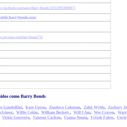
ww.facebook.com/pages/Barry-Bonds/103120933060871
mobile.barrybonds.com/
ww.myspace.com/barrybonds755
idos como Barry Bonds
,
,
,
,
s Gandolfini
Kate Upton
Zendaya Coleman
Zakk Wylde
Zachary J
,
,
,
,
,
cGinest
Willie Colón
William Beckett
Will I Am
Wes Craven
Warr
,
,
,
,
,
Vickie Guerrero
Vanessa Carlton
Usama Young
Urijah Faber
Uncle