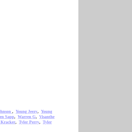
,
,
ohnson
Young Jeezy
Young
,
,
en Sapp
Warren G
Visanthe
,
,
 Kracker
Tyler Perry
Tyler