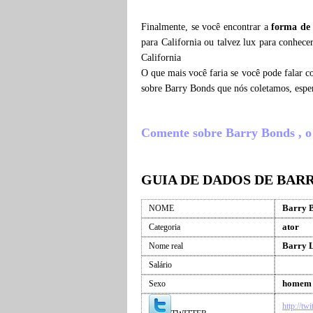
Finalmente, se você encontrar a
forma de
para California ou talvez lux para conhec
California
O que mais você faria se você pode falar c
sobre Barry Bonds que nós coletamos, espe
Comente sobre Barry Bonds , o q
GUIA DE DADOS DE BAR
Barry 
NOME
ator
Categoria
Barry 
Nome real
Salário
homem
Sexo
http://tw