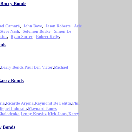
o Barry Bonds
,
,
,
bel Camará
John Boye
Jason Roberts
Aziz
,
,
Steve Nash
Solomon Burke
Simon Le
,
,
,
sius
Ryan Sutter
Robert Kelly
nds
,
,
,
Barry Bonds
Paul Ben Victor
Michael
 Barry Bonds
,
,
,
ria
Ricardo Arjona
Raymond De Felitta
Phil
,
iguel Indurain
Maynard James
,
,
,
Cholodenko
Lenny Kravitz
Kirk Jones
Kerry
ry Bonds