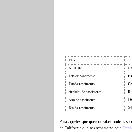
PESO
1.
ALTURA
Es
País de nascimento
Ca
Estado nascimento
Ri
ciudades de nascimento
19
Ano de nascimento
24
Dia do nascimento
Para aqueles que querem saber onde nasc
de California que se encontra no pais
Estad