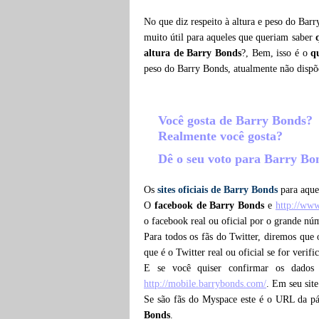
No que diz respeito à altura e peso do Bar
muito útil para aqueles que queriam saber
altura de Barry Bonds
?, Bem, isso é o
q
peso do Barry Bonds, atualmente não disp
Você gosta de Barry Bonds?
Realmente você gosta?
Dê o seu voto para Barry B
Os
sites oficiais de Barry Bonds
para aquel
O
facebook de Barry Bonds
e
http://ww
o facebook real ou oficial por o grande nú
Para todos os fãs do Twitter, diremos que
que é o Twitter real ou oficial se for verif
E se você quiser confirmar os dados
http://mobile.barrybonds.com/
. Em seu site
Se são fãs do Myspace este é o URL da p
Bonds
.