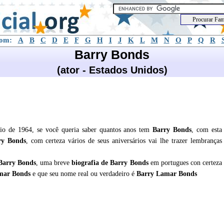
com:
A
B
C
D
E
F
G
H
I
J
K
L
M
N
O
P
Q
R
Barry Bonds
(ator - Estados Unidos)
io de 1964, se você queria saber quantos anos tem
Barry Bonds
, com esta
ry Bonds
, com certeza vários de seus aniversários vai lhe trazer lembranças
Barry Bonds
, uma breve
biografia de
Barry Bonds
em portugues con certeza
amar Bonds
e que seu nome real ou verdadeiro é
Barry Lamar Bonds