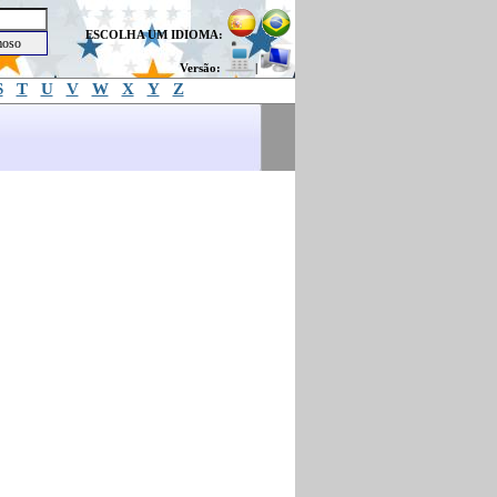
ESCOLHA UM IDIOMA:
Versão:
|
S
T
U
V
W
X
Y
Z