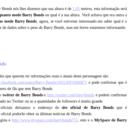
ry Bonds nós lhes dizemos que sua altura é de
1.85
metros, esta informação será
quanto mede Barry Bonds
ou qual é a sua altura. Você achava que era outra a
ue mede Barry Bonds
, agora, se você estivesse interessado em saber qual é o
õe de dados sobre o peso de Barry Bonds, mas em breve estaremos informando
onds
es que querem ter informações reais e atuais deste personagem são:
w.facebook.com/pages/Barry-Bonds/103120933060871
e pode confirmar que é
mero de fãs que tem Barry Bonds.
 o
twitter de Barry Bonds
e
http://twitter.com/barrybonds
e podem confirmar
icado no Twitter ou se a quantidades de followers é muito grande.
 oficiais deixamos o endereço do
site oficial de Barry Bonds
que é
 oficial poderão obter as últimas notícias de Barry Bonds.
ágina e
http://www.myspace.com/barrybonds755
, este e o
MySpace de Barry