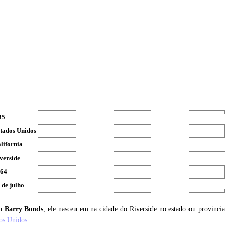
85
tados Unidos
lifornia
verside
64
 de julho
eu
Barry Bonds
, ele nasceu em na cidade do Riverside no estado ou provincia
os Unidos