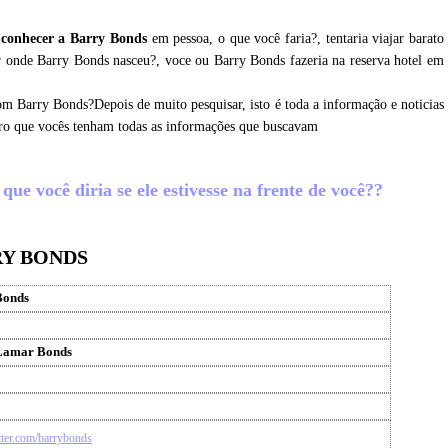
 conhecer a Barry Bonds
em pessoa, o que você faria?, tentaria viajar barato
er onde Barry Bonds nasceu?, voce ou Barry Bonds fazeria na reserva hotel em
om Barry Bonds?Depois de muito pesquisar, isto é toda a informação e noticias
ro que vocês tenham todas as informações que buscavam
ue você diria se ele estivesse na frente de você??
RY BONDS
Bonds
Lamar Bonds
itter.com/barrybonds