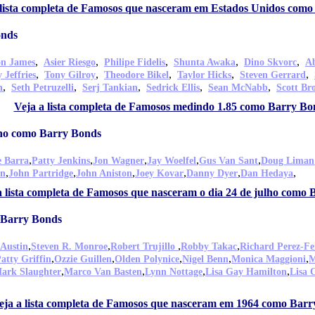
 lista completa de Famosos que nasceram em Estados Unidos com
onds
,
,
,
,
,
n James
Asier Riesgo
Philipe Fidelis
Shunta Awaka
Dino Skvorc
A
,
,
,
,
,
 Jeffries
Tony Gilroy
Theodore Bikel
Taylor Hicks
Steven Gerrard
,
,
,
,
,
n
Seth Petruzelli
Serj Tankian
Sedrick Ellis
Sean McNabb
Scott Bro
Veja a lista completa de Famosos medindo 1.85 como Barry Bo
lho como Barry Bonds
,
,
,
,
,
 Barra
Patty Jenkins
Jon Wagner
Jay Woelfel
Gus Van Sant
Doug Liman
,
,
,
,
,
,
on
John Partridge
John Aniston
Joey Kovar
Danny Dyer
Dan Hedaya
a lista completa de Famosos que nasceram o dia 24 de julho como
 Barry Bonds
,
,
,
,
 Austin
Steven R. Monroe
Robert Trujillo
Robby Takac
Richard Perez-Fe
,
,
,
,
,
atty Griffin
Ozzie Guillen
Olden Polynice
Nigel Benn
Monica Maggioni
M
,
,
,
,
ark Slaughter
Marco Van Basten
Lynn Nottage
Lisa Gay Hamilton
Lisa 
eja a lista completa de Famosos que nasceram em 1964 como Bar