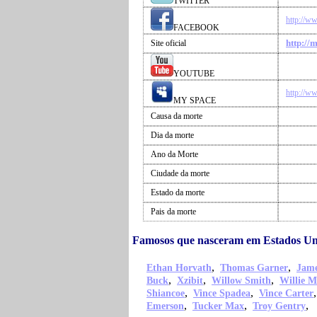
TWITTER
http://w
FACEBOOK
http://
Site oficial
YOUTUBE
http://w
MY SPACE
Causa da morte
Dia da morte
Ano da Morte
Ciudade da morte
Estado da morte
Pais da morte
Famosos que nasceram em Estados Un
,
,
Ethan Horvath
Thomas Garner
Jame
,
,
,
Buck
Xzibit
Willow Smith
Willie M
,
,
Shiancoe
Vince Spadea
Vince Carter
,
,
,
Emerson
Tucker Max
Troy Gentry