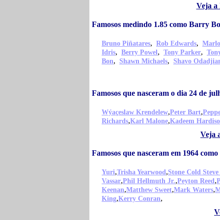
Veja a
Famosos medindo 1.85 como Barry B
,
,
Bruno Piñatares
Rob Edwards
Marlo
,
,
,
Idris
Berry Powel
Tony Parker
Tony
,
,
Bon
Shawn Michaels
Shavo Odadjia
Famosos que nasceram o dia 24 de ju
,
,
Wýaçeslaw Krendelew
Peter Bart
Peppe
,
,
Richards
Karl Malone
Kadeem Hardis
Veja 
Famosos que nasceram em 1964 como
,
,
Yuri
Trisha Yearwood
Stone Cold Steve
,
,
,
Vassar
Phil Hellmuth Jr.
Peyton Reed
P
,
,
,
Keenan
Matthew Sweet
Mark Waters
M
,
,
King
Kerry Conran
V