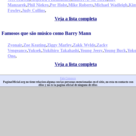
,
,
,
,
,
Manzarek
Phil Niekro
Per Holst
Mike Roberts
Michael Wadleigh
Ki
,
,
Fowley
Judy Collins
Veja a lista completa
Famosos que são músico como Barry Mann
,
,
,
,
Zyonair
Zoe Keating
Ziggy Marley
Zakk Wylde
Zacky
,
,
,
,
,
Vengeance
Yuksek
Yukihiro Takahashi
Young Jeezy
Young Buck
Yok
,
Ono
Veja a lista completa
Fale Conosco
PaginaOficial.org no tiene relacion alguna con las personas mencionadas en el sitio, no esta en contacto con
ellos y no es la pagina oficial de ninguno de ellos