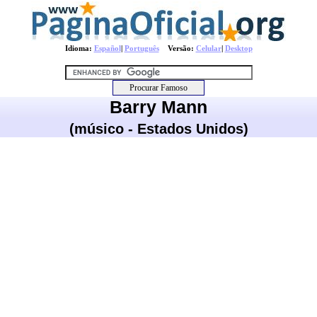
Idioma:
Español
|
Português
Versão:
Celular
|
Desktop
Barry Mann
(músico - Estados Unidos)