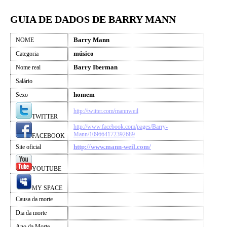
GUIA DE DADOS DE BARRY MANN
Barry Mann
NOME
músico
Categoria
Barry Iberman
Nome real
Salário
homem
Sexo
http://twitter.com/mannweil
TWITTER
http://www.facebook.com/pages/Barry-
Mann/109664172392689
FACEBOOK
http://www.mann-weil.com/
Site oficial
YOUTUBE
MY SPACE
Causa da morte
Dia da morte
Ano da Morte