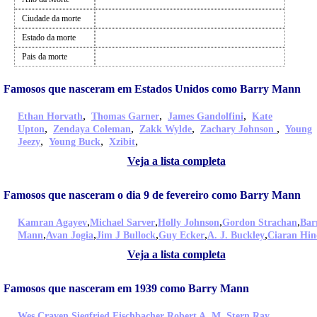
Ciudade da morte
Estado da morte
Pais da morte
Famosos que nasceram em Estados Unidos como Barry Mann
,
,
,
Ethan Horvath
Thomas Garner
James Gandolfini
Kate
,
,
,
,
Upton
Zendaya Coleman
Zakk Wylde
Zachary Johnson
Young
,
,
,
Jeezy
Young Buck
Xzibit
Veja a lista completa
Famosos que nasceram o dia 9 de fevereiro como Barry Mann
,
,
,
,
Kamran Agayev
Michael Sarver
Holly Johnson
Gordon Strachan
Bar
,
,
,
,
,
Mann
Avan Jogia
Jim J Bullock
Guy Ecker
A. J. Buckley
Ciaran Hin
Veja a lista completa
Famosos que nasceram em 1939 como Barry Mann
,
,
,
Wes Craven
Siegfried Fischbacher
Robert A. M. Stern
Ray