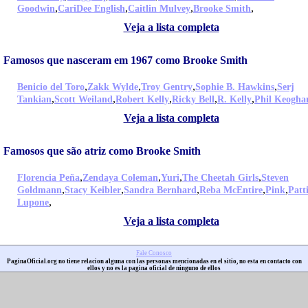
,
,
,
,
Goodwin
CariDee English
Caitlin Mulvey
Brooke Smith
Veja a lista completa
Famosos que nasceram em 1967 como Brooke Smith
,
,
,
,
Benicio del Toro
Zakk Wylde
Troy Gentry
Sophie B. Hawkins
Serj
,
,
,
,
,
Tankian
Scott Weiland
Robert Kelly
Ricky Bell
R. Kelly
Phil Keogha
Veja a lista completa
Famosos que são atriz como Brooke Smith
,
,
,
,
Florencia Peña
Zendaya Coleman
Yuri
The Cheetah Girls
Steven
,
,
,
,
,
Goldmann
Stacy Keibler
Sandra Bernhard
Reba McEntire
Pink
Patt
,
Lupone
Veja a lista completa
Fale Conosco
PaginaOficial.org no tiene relacion alguna con las personas mencionadas en el sitio, no esta en contacto con
ellos y no es la pagina oficial de ninguno de ellos