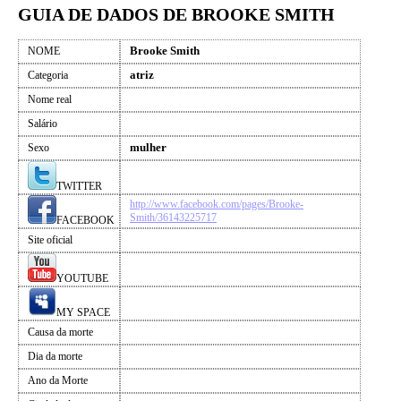
GUIA DE DADOS DE BROOKE SMITH
Brooke Smith
NOME
atriz
Categoria
Nome real
Salário
mulher
Sexo
TWITTER
http://www.facebook.com/pages/Brooke-
Smith/36143225717
FACEBOOK
Site oficial
YOUTUBE
MY SPACE
Causa da morte
Dia da morte
Ano da Morte