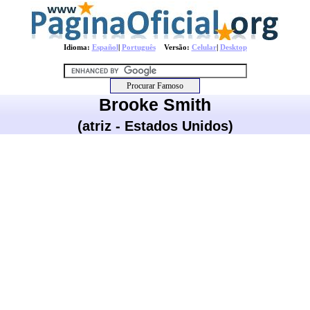
Idioma:
Español
|
Português
Versão:
Celular
|
Desktop
Brooke Smith
(atriz - Estados Unidos)