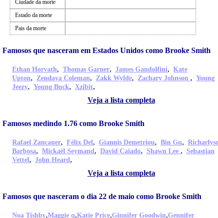
Ciudade da morte
Estado da morte
Pais da morte
Famosos que nasceram em Estados Unidos como Brooke Smith
,
,
,
Ethan Horvath
Thomas Garner
James Gandolfini
Kate
,
,
,
,
Upton
Zendaya Coleman
Zakk Wylde
Zachary Johnson
Young
,
,
,
Jeezy
Young Buck
Xzibit
Veja a lista completa
Famosos medindo 1.76 como Brooke Smith
,
,
,
,
Rafael Zancaner
Félix Del
Giannis Demetriou
Bin Gu
Richarlys
,
,
,
,
Barbosa
Mickaël Seymand
David Caiado
Shawn Lee
Sebastian
,
,
Vettel
John Heard
Veja a lista completa
Famosos que nasceram o dia 22 de maio como Brooke Smith
,
,
,
,
Noa Tishby
Maggie q
Katie Price
Ginnifer Goodwin
Gennifer