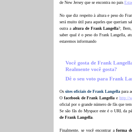
de New Jersey que se encontra no pais
Esta
No que diz respeito à altura e peso do Fra
será muito útil para aqueles que queriam s
outra a
altura de Frank Langella
?, Bem,
saber qual é o peso do Frank Langella, a
estaremos informando
Você gosta de Frank Langel
Realmente você gosta?
Dê o seu voto para Frank La
Os
sites oficiais de Frank Langella
para a
O
facebook de Frank Langella
e
http:/
oficial por o grande número de fãs que tem
Se são fãs do Myspace este é o URL da p
de Frank Langella
.
Finalmente, se você encontrar a
forma d