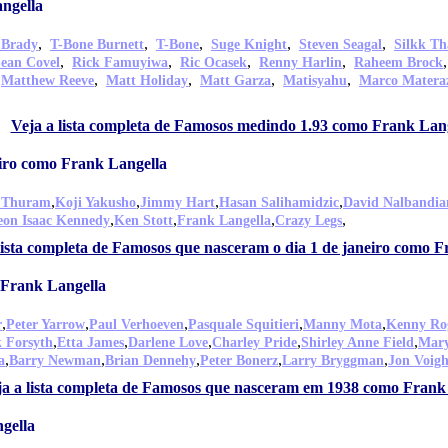
ngella
,
,
,
,
,
 Brady
T-Bone Burnett
T-Bone
Suge Knight
Steven Seagal
Silkk Th
,
,
,
,
ean Covel
Rick Famuyiwa
Ric Ocasek
Renny Harlin
Raheem Brock
,
,
,
,
,
Matthew Reeve
Matt Holiday
Matt Garza
Matisyahu
Marco Matera
Veja a lista completa de Famosos medindo 1.93 como Frank Lan
eiro como Frank Langella
,
,
,
,
n Thuram
Koji Yakusho
Jimmy Hart
Hasan Salihamidzic
David Nalbandia
,
,
,
,
eon Isaac Kennedy
Ken Stott
Frank Langella
Crazy Legs
lista completa de Famosos que nasceram o dia 1 de janeiro como 
Frank Langella
,
,
,
,
,
r
Peter Yarrow
Paul Verhoeven
Pasquale Squitieri
Manny Mota
Kenny Ro
,
,
,
,
,
k Forsyth
Etta James
Darlene Love
Charley Pride
Shirley Anne Field
Mary
,
,
,
,
,
a
Barry Newman
Brian Dennehy
Peter Bonerz
Larry Bryggman
Jon Voigh
ja a lista completa de Famosos que nasceram em 1938 como Frank
gella