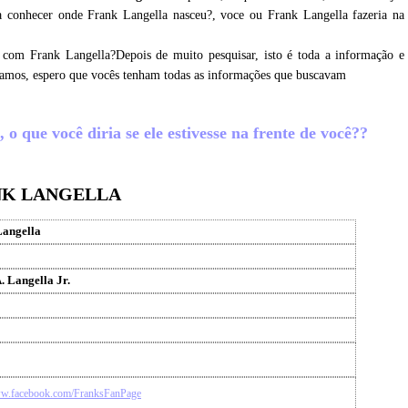
a conhecer onde Frank Langella nasceu?, voce ou Frank Langella fazeria na
 com Frank Langella?Depois de muito pesquisar, isto é toda a informação e
etamos, espero que vocês tenham todas as informações que buscavam
o que você diria se ele estivesse na frente de você??
NK LANGELLA
Langella
. Langella Jr.
ww.facebook.com/FranksFanPage