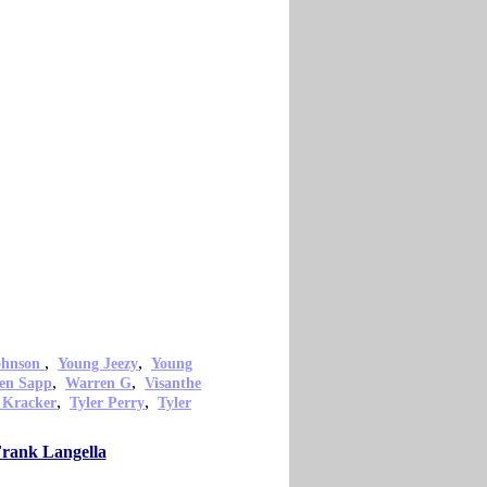
,
,
ohnson
Young Jeezy
Young
,
,
en Sapp
Warren G
Visanthe
,
,
 Kracker
Tyler Perry
Tyler
Frank Langella