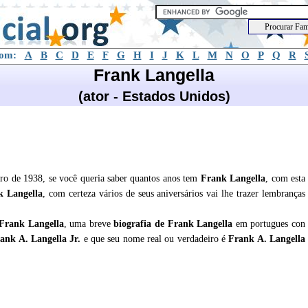
com:
A
B
C
D
E
F
G
H
I
J
K
L
M
N
O
P
Q
R
Frank Langella
(ator - Estados Unidos)
ro de 1938, se você queria saber quantos anos tem
Frank Langella
, com esta
k Langella
, com certeza vários de seus aniversários vai lhe trazer lembranças
Frank Langella
, uma breve
biografia de
Frank Langella
em portugues con
ank A. Langella Jr.
e que seu nome real ou verdadeiro é
Frank A. Langella