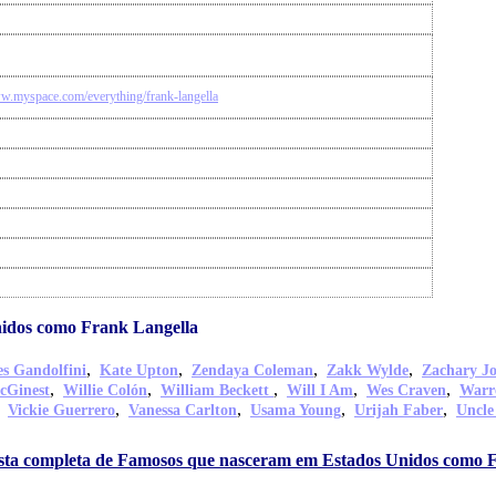
ww.myspace.com/everything/frank-langella
idos como Frank Langella
,
,
,
,
s Gandolfini
Kate Upton
Zendaya Coleman
Zakk Wylde
Zachary J
,
,
,
,
,
cGinest
Willie Colón
William Beckett
Will I Am
Wes Craven
Warr
,
,
,
,
,
Vickie Guerrero
Vanessa Carlton
Usama Young
Urijah Faber
Uncle
lista completa de Famosos que nasceram em Estados Unidos como 