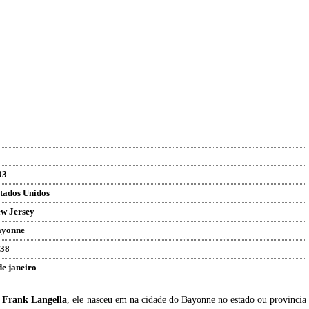
93
tados Unidos
w Jersey
ayonne
38
de janeiro
u
Frank Langella
, ele nasceu em na cidade do Bayonne no estado ou provincia