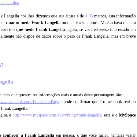
dos Unidos
nk Langella nós lhes dizemos que sua altura é de
1.93
metros, esta informação
aber
quanto mede Frank Langella
ou qual é a sua altura. Você achava que era
 isso é o
que mede Frank Langella
, agora, se você estivesse interessado em
tualmente não dispõe de dados sobre o peso de Frank Langella, mas em breve
la?
ngella
queles que querem ter informações reais e atuais deste personagem são:
/www.facebook.com/FranksFanPage
e pode confirmar que é o facebook real ou
 Frank Langella.
ágina e
http://www.myspace.com/everything/frank-langella
, este e o
MySpace
e conhecer a Frank Langella
em pessoa, o que você faria?, tentaria viajar