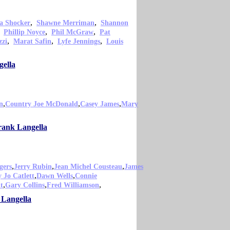
,
,
a Shocker
Shawne Merriman
Shannon
,
,
,
Phillip Noyce
Phil McGraw
Pat
,
,
,
zzi
Marat Safin
Lyfe Jennings
Louis
gella
,
,
,
n
Country Joe McDonald
Casey James
Mary
Frank Langella
,
,
,
gers
Jerry Rubin
Jean Michel Cousteau
James
,
,
 Jo Catlett
Dawn Wells
Connie
,
,
,
t
Gary Collins
Fred Williamson
 Langella