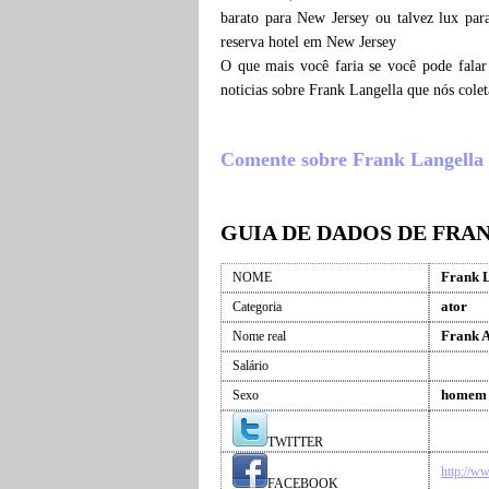
barato para New Jersey ou talvez lux par
reserva hotel em New Jersey
O que mais você faria se você pode falar
noticias sobre Frank Langella que nós col
Comente sobre Frank Langella , 
GUIA DE DADOS DE FRA
Frank 
NOME
ator
Categoria
Frank A
Nome real
Salário
homem
Sexo
TWITTER
http://w
FACEBOOK