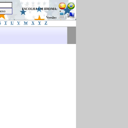
ESCOLHA UM IDIOMA:
Versão:
|
S
T
U
V
W
X
Y
Z