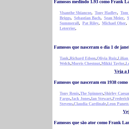
Famosos medindo 1.93 como Frank La
,
,
Visanthe Shiancoe
Tony Hadley
Tom
,
,
,
Briggs
Sebastian Bach
Sean Meier
S
,
,
Summerall
Pat Riley
Michael Oher
,
Leterrier
Famosos que nasceram o dia 1 de jan
,
,
,
Tank
Richard Edson
Olivia Ruiz
Lilia
,
,
,
Welch
Morris Chestnut
Mikki Taylor
L
Veja a 
Famosos que nasceram em 1938 como 
,
,
Tony Renis
The Spinners
Shirley Caesa
,
,
,
Fargo
Jack Jones
Ian Stewart
Frederic
,
,
Stevens
Claudia Cardinale
Leon Panett
Ve
Famosos que são ator como Frank Lan