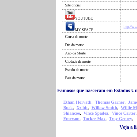
Site oficial
YOUTUBE
http://w
MY SPACE
Causa da morte
Dia da morte
Ano da Morte
Ciudade da morte
Estado da morte
Pais da morte
Famosos que nasceram em Estados Un
,
,
Ethan Horvath
Thomas Garner
Jame
,
,
,
Buck
Xzibit
Willow Smith
Willie M
,
,
Shiancoe
Vince Spadea
Vince Carter
,
,
,
Emerson
Tucker Max
Troy Gentry
Veja a 