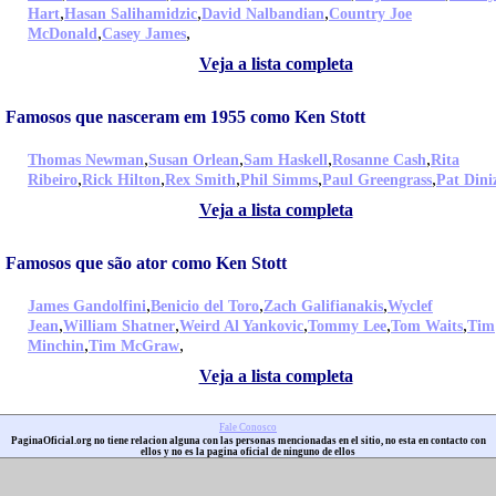
,
,
,
Hart
Hasan Salihamidzic
David Nalbandian
Country Joe
,
,
McDonald
Casey James
Veja a lista completa
Famosos que nasceram em 1955 como Ken Stott
,
,
,
,
Thomas Newman
Susan Orlean
Sam Haskell
Rosanne Cash
Rita
,
,
,
,
,
Ribeiro
Rick Hilton
Rex Smith
Phil Simms
Paul Greengrass
Pat Dini
Veja a lista completa
Famosos que são ator como Ken Stott
,
,
,
James Gandolfini
Benicio del Toro
Zach Galifianakis
Wyclef
,
,
,
,
,
Jean
William Shatner
Weird Al Yankovic
Tommy Lee
Tom Waits
Tim
,
,
Minchin
Tim McGraw
Veja a lista completa
Fale Conosco
PaginaOficial.org no tiene relacion alguna con las personas mencionadas en el sitio, no esta en contacto con
ellos y no es la pagina oficial de ninguno de ellos