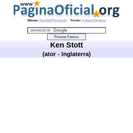
Idioma:
Español
|
Português
Versão:
Celular
|
Desktop
Ken Stott
(ator - Inglaterra)