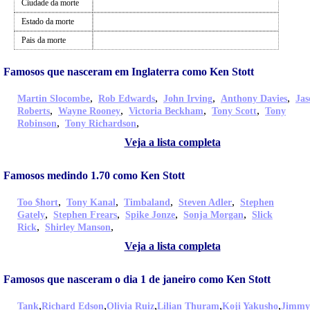
Ciudade da morte
Estado da morte
Pais da morte
Famosos que nasceram em Inglaterra como Ken Stott
,
,
,
,
Martin Slocombe
Rob Edwards
John Irving
Anthony Davies
Jas
,
,
,
,
Roberts
Wayne Rooney
Victoria Beckham
Tony Scott
Tony
,
,
Robinson
Tony Richardson
Veja a lista completa
Famosos medindo 1.70 como Ken Stott
,
,
,
,
Too $hort
Tony Kanal
Timbaland
Steven Adler
Stephen
,
,
,
,
Gately
Stephen Frears
Spike Jonze
Sonja Morgan
Slick
,
,
Rick
Shirley Manson
Veja a lista completa
Famosos que nasceram o dia 1 de janeiro como Ken Stott
,
,
,
,
,
Tank
Richard Edson
Olivia Ruiz
Lilian Thuram
Koji Yakusho
Jimmy