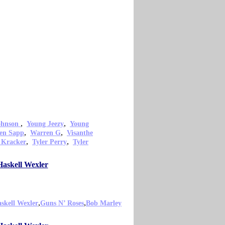
,
,
ohnson
Young Jeezy
Young
,
,
en Sapp
Warren G
Visanthe
,
,
 Kracker
Tyler Perry
Tyler
Haskell Wexler
,
,
skell Wexler
Guns N’ Roses
Bob Marley