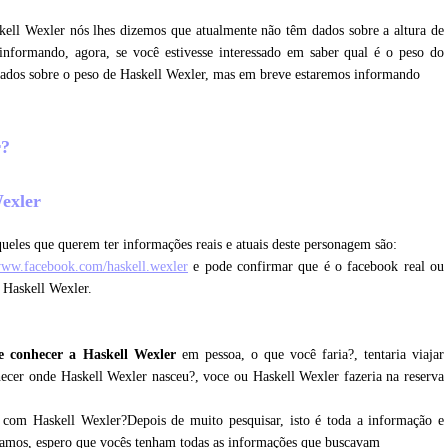
skell Wexler nós lhes dizemos que atualmente não têm dados sobre a altura de
nformando, agora, se você estivesse interessado em saber qual é o peso do
dados sobre o peso de Haskell Wexler, mas em breve estaremos informando
r?
Wexler
ueles que querem ter informações reais e atuais deste personagem são:
www.facebook.com/haskell.wexler
e pode confirmar que é o facebook real ou
 Haskell Wexler.
e conhecer a Haskell Wexler
em pessoa, o que você faria?, tentaria viajar
nhecer onde Haskell Wexler nasceu?, voce ou Haskell Wexler fazeria na reserva
 com Haskell Wexler?Depois de muito pesquisar, isto é toda a informação e
etamos, espero que vocês tenham todas as informações que buscavam