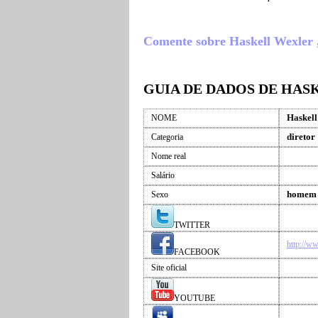
Comente sobre Haskell Wexler , 
GUIA DE DADOS DE HAS
Haskell
NOME
diretor
Categoria
Nome real
Salário
homem
Sexo
TWITTER
http://w
FACEBOOK
Site oficial
YOUTUBE