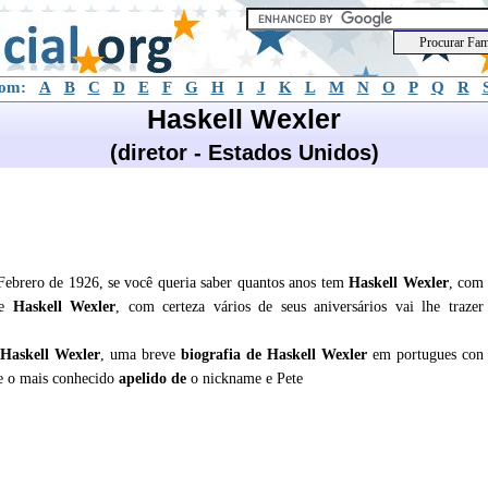
com:
A
B
C
D
E
F
G
H
I
J
K
L
M
N
O
P
Q
R
Haskell Wexler
(diretor - Estados Unidos)
Febrero de 1926, se você queria saber quantos anos tem
Haskell Wexler
, com
de
Haskell Wexler
, com certeza vários de seus aniversários vai lhe trazer
Haskell Wexler
, uma breve
biografia de
Haskell Wexler
em portugues con
,e o mais conhecido
apelido de
o nickname e Pete