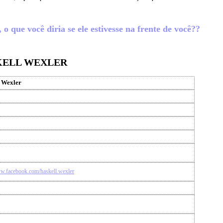
o que você diria se ele estivesse na frente de você??
KELL WEXLER
 Wexler
ww.facebook.com/haskell.wexler