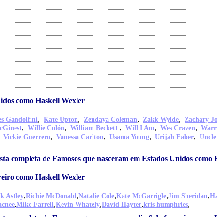
idos como Haskell Wexler
,
,
,
,
s Gandolfini
Kate Upton
Zendaya Coleman
Zakk Wylde
Zachary J
,
,
,
,
,
cGinest
Willie Colón
William Beckett
Will I Am
Wes Craven
Warr
,
,
,
,
,
Vickie Guerrero
Vanessa Carlton
Usama Young
Urijah Faber
Uncle
lista completa de Famosos que nasceram em Estados Unidos como 
reiro como Haskell Wexler
,
,
,
,
,
k Astley
Richie McDonald
Natalie Cole
Kate McGarrigle
Jim Sheridan
Ha
,
,
,
,
,
acnee
Mike Farrell
Kevin Whately
David Hayter
kris humphries