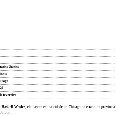
tados Unidos
linois
icago
26
de fevereiro
u
Haskell Wexler
, ele nasceu em na cidade do Chicago no estado ou provincia
Unidos