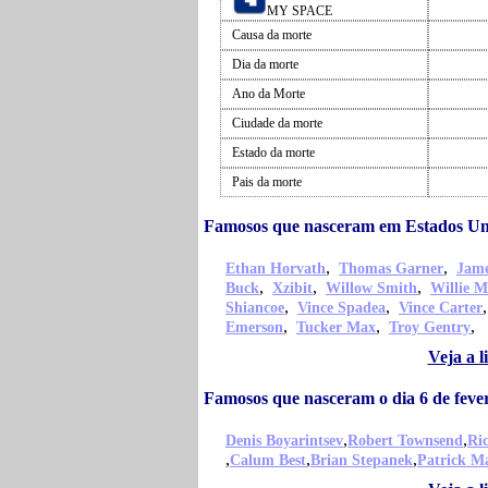
MY SPACE
Causa da morte
Dia da morte
Ano da Morte
Ciudade da morte
Estado da morte
Pais da morte
Famosos que nasceram em Estados Un
,
,
Ethan Horvath
Thomas Garner
Jame
,
,
,
Buck
Xzibit
Willow Smith
Willie M
,
,
Shiancoe
Vince Spadea
Vince Carter
,
,
,
Emerson
Tucker Max
Troy Gentry
Veja a 
Famosos que nasceram o dia 6 de feve
,
,
Denis Boyarintsev
Robert Townsend
Ric
,
,
,
Calum Best
Brian Stepanek
Patrick M