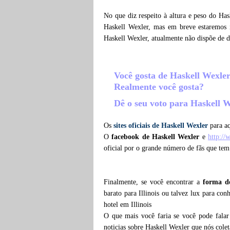
No que diz respeito à altura e peso do Ha
Haskell Wexler, mas em breve estaremos i
Haskell Wexler, atualmente não dispõe de 
Você gosta de Haskell Wexle
Realmente você gosta?
Dê o seu voto para Haskell 
Os
sites oficiais de Haskell Wexler
para aq
O
facebook de Haskell Wexler
e
http://
oficial por o grande número de fãs que tem
Finalmente, se você encontrar a
forma d
barato para Illinois ou talvez lux para co
hotel em Illinois
O que mais você faria se você pode falar
noticias sobre Haskell Wexler que nós col