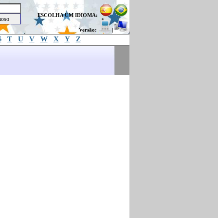
ESCOLHA UM IDIOMA:
Versão:
|
S
T
U
V
W
X
Y
Z