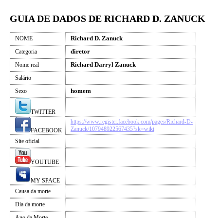
GUIA DE DADOS DE RICHARD D. ZANUCK
Richard D. Zanuck
NOME
diretor
Categoria
Richard Darryl Zanuck
Nome real
Salário
homem
Sexo
TWITTER
https://www.register.facebook.com/pages/Richard-D-
Zanuck/107948922567435?sk=wiki
FACEBOOK
Site oficial
YOUTUBE
MY SPACE
Causa da morte
Dia da morte
Ano da Morte