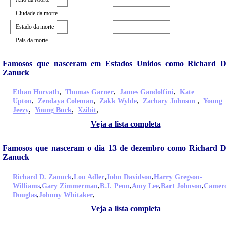
Ciudade da morte
Estado da morte
Pais da morte
Famosos que nasceram em Estados Unidos como Richard D
Zanuck
,
,
,
Ethan Horvath
Thomas Garner
James Gandolfini
Kate
,
,
,
,
Upton
Zendaya Coleman
Zakk Wylde
Zachary Johnson
Young
,
,
,
Jeezy
Young Buck
Xzibit
Veja a lista completa
Famosos que nasceram o dia 13 de dezembro como Richard D
Zanuck
,
,
,
Richard D. Zanuck
Lou Adler
John Davidson
Harry Gregson-
,
,
,
,
,
Williams
Gary Zimmerman
B.J. Penn
Amy Lee
Bart Johnson
Camer
,
,
Douglas
Johnny Whitaker
Veja a lista completa