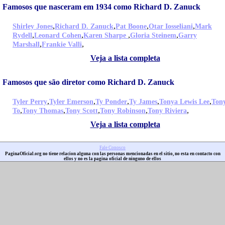
Famosos que nasceram em 1934 como Richard D. Zanuck
,
,
,
,
Shirley Jones
Richard D. Zanuck
Pat Boone
Otar Iosseliani
Mark
,
,
,
,
Rydell
Leonard Cohen
Karen Sharpe
Gloria Steinem
Garry
,
,
Marshall
Frankie Valli
Veja a lista completa
Famosos que são diretor como Richard D. Zanuck
,
,
,
,
,
Tyler Perry
Tyler Emerson
Ty Ponder
Ty James
Tonya Lewis Lee
Ton
,
,
,
,
,
To
Tony Thomas
Tony Scott
Tony Robinson
Tony Riviera
Veja a lista completa
Fale Conosco
PaginaOficial.org no tiene relacion alguna con las personas mencionadas en el sitio, no esta en contacto con
ellos y no es la pagina oficial de ninguno de ellos