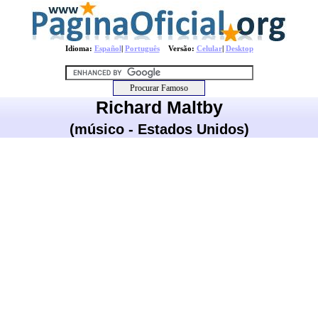
Idioma:
Español
|
Português
Versão:
Celular
|
Desktop
Richard Maltby
(músico - Estados Unidos)