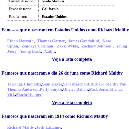
Santa Monica
Ciudade da morte
California
Estado da morte
Estados Unidos
Pais da morte
Famosos que nasceram em Estados Unidos como Richard Maltby
,
,
,
Ethan Horvath
Thomas Garner
James Gandolfini
Kate
,
,
,
,
Upton
Zendaya Coleman
Zakk Wylde
Zachary Johnson
Young
,
,
,
Jeezy
Young Buck
Xzibit
Veja a lista completa
Famosos que nasceram o dia 26 de june como Richard Maltby
,
,
,
,
Tawonga Chimodzi
Sean Hayes
Sam Marchant
Richard Maltby
Paul
,
,
,
,
Thomas Anderson
Patty Smyth
Olivier Dahan
Mick Jones
Michael
,
,
Vick
Marin Hopper
Veja a lista completa
Famosos que nasceram em 1914 como Richard Maltby
,
,
Richard Maltby
Jack LaLanne