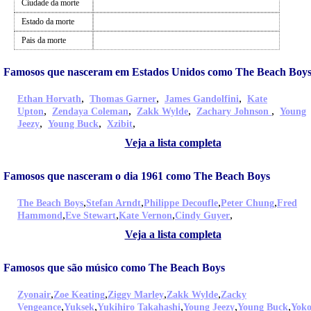
Ciudade da morte
Estado da morte
Pais da morte
Famosos que nasceram em Estados Unidos como The Beach Boy
,
,
,
Ethan Horvath
Thomas Garner
James Gandolfini
Kate
,
,
,
,
Upton
Zendaya Coleman
Zakk Wylde
Zachary Johnson
Young
,
,
,
Jeezy
Young Buck
Xzibit
Veja a lista completa
Famosos que nasceram o dia 1961 como The Beach Boys
,
,
,
,
The Beach Boys
Stefan Arndt
Philippe Decoufle
Peter Chung
Fred
,
,
,
,
Hammond
Eve Stewart
Kate Vernon
Cindy Guyer
Veja a lista completa
Famosos que são músico como The Beach Boys
,
,
,
,
Zyonair
Zoe Keating
Ziggy Marley
Zakk Wylde
Zacky
,
,
,
,
,
Vengeance
Yuksek
Yukihiro Takahashi
Young Jeezy
Young Buck
Yok