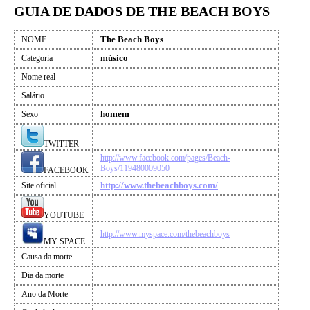
GUIA DE DADOS DE THE BEACH BOYS
The Beach Boys
NOME
músico
Categoria
Nome real
Salário
homem
Sexo
TWITTER
http://www.facebook.com/pages/Beach-
Boys/119480009050
FACEBOOK
http://www.thebeachboys.com/
Site oficial
YOUTUBE
http://www.myspace.com/thebeachboys
MY SPACE
Causa da morte
Dia da morte
Ano da Morte