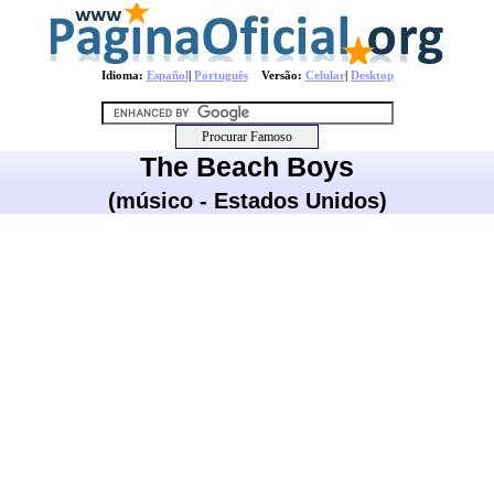
Idioma:
Español
|
Português
Versão:
Celular
|
Desktop
The Beach Boys
(músico - Estados Unidos)