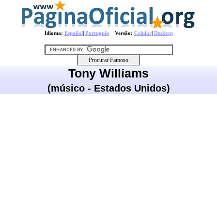
Idioma:
Español
|
Português
Versão:
Celular
|
Desktop
Tony Williams
(músico - Estados Unidos)