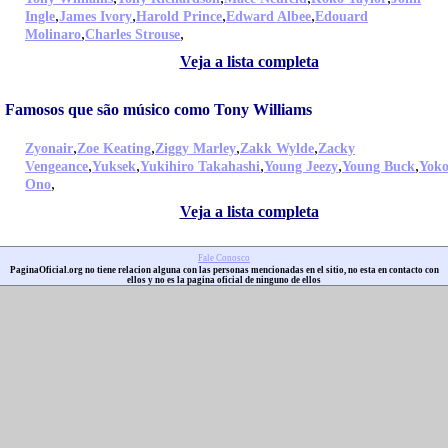
,
,
,
,
Ingle
James Ivory
Harold Prince
Edward Albee
Edouard
,
,
Molinaro
Charles Strouse
Veja a lista completa
Famosos que são músico como Tony Williams
,
,
,
,
Zyonair
Zoe Keating
Ziggy Marley
Zakk Wylde
Zacky
,
,
,
,
,
Vengeance
Yuksek
Yukihiro Takahashi
Young Jeezy
Young Buck
Yok
,
Ono
Veja a lista completa
Fale Conosco
PaginaOficial.org no tiene relacion alguna con las personas mencionadas en el sitio, no esta en contacto con
ellos y no es la pagina oficial de ninguno de ellos