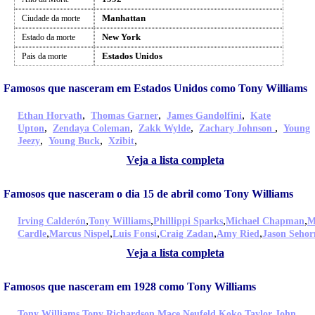
Manhattan
Ciudade da morte
New York
Estado da morte
Estados Unidos
Pais da morte
Famosos que nasceram em Estados Unidos como Tony Williams
,
,
,
Ethan Horvath
Thomas Garner
James Gandolfini
Kate
,
,
,
,
Upton
Zendaya Coleman
Zakk Wylde
Zachary Johnson
Young
,
,
,
Jeezy
Young Buck
Xzibit
Veja a lista completa
Famosos que nasceram o dia 15 de abril como Tony Williams
,
,
,
,
Irving Calderón
Tony Williams
Phillippi Sparks
Michael Chapman
M
,
,
,
,
,
Cardle
Marcus Nispel
Luis Fonsi
Craig Zadan
Amy Ried
Jason Sehor
Veja a lista completa
Famosos que nasceram em 1928 como Tony Williams
,
,
,
,
Tony Williams
Tony Richardson
Mace Neufeld
Koko Taylor
John