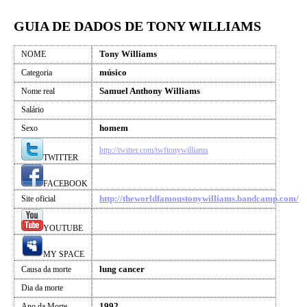
GUIA DE DADOS DE TONY WILLIAMS
Tony Williams
NOME
músico
Categoria
Samuel Anthony Williams
Nome real
Salário
homem
Sexo
http://twitter.com/twftonywilliams
TWITTER
FACEBOOK
http://theworldfamoustonywilliams.bandcamp.com/
Site oficial
YOUTUBE
MY SPACE
lung cancer
Causa da morte
Dia da morte
1992
Ano da Morte