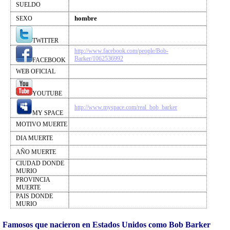
SUELDO
hombre
SEXO
TWITTER
http://www.facebook.com/people/Bob-
Barker/1062536992
FACEBOOK
WEB OFICIAL
YOUTUBE
http://www.myspace.com/real_bob_barker
MY SPACE
MOTIVO MUERTE
DIA MUERTE
AÑO MUERTE
CIUDAD DONDE
MURIO
PROVINCIA
MUERTE
PAIS DONDE
MURIO
Famosos que nacieron en Estados Unidos como Bob Barker