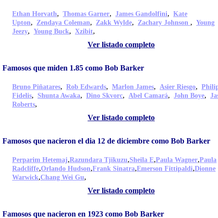
,
,
,
Ethan Horvath
Thomas Garner
James Gandolfini
Kate
,
,
,
,
Upton
Zendaya Coleman
Zakk Wylde
Zachary Johnson
Young
,
,
,
Jeezy
Young Buck
Xzibit
Ver listado completo
Famosos que miden 1.85 como Bob Barker
,
,
,
,
Bruno Piñatares
Rob Edwards
Marlon James
Asier Riesgo
Phili
,
,
,
,
,
Fidelis
Shunta Awaka
Dino Skvorc
Abel Camará
John Boye
Ja
,
Roberts
Ver listado completo
Famosos que nacieron el dia 12 de diciembre como Bob Barker
,
,
,
,
Perparim Hetemaj
Razundara Tjikuzu
Sheila E
Paula Wagner
Paula
,
,
,
,
Radcliffe
Orlando Hudson
Frank Sinatra
Emerson Fittipaldi
Dionne
,
,
Warwick
Chang Wei Gu
Ver listado completo
Famosos que nacieron en 1923 como Bob Barker