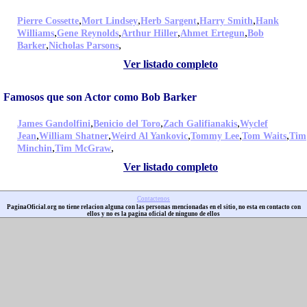
,
,
,
,
Pierre Cossette
Mort Lindsey
Herb Sargent
Harry Smith
Hank
,
,
,
,
Williams
Gene Reynolds
Arthur Hiller
Ahmet Ertegun
Bob
,
,
Barker
Nicholas Parsons
Ver listado completo
Famosos que son Actor como Bob Barker
,
,
,
James Gandolfini
Benicio del Toro
Zach Galifianakis
Wyclef
,
,
,
,
,
Jean
William Shatner
Weird Al Yankovic
Tommy Lee
Tom Waits
Tim
,
,
Minchin
Tim McGraw
Ver listado completo
Contactenos
PaginaOficial.org no tiene relacion alguna con las personas mencionadas en el sitio, no esta en contacto con
ellos y no es la pagina oficial de ninguno de ellos