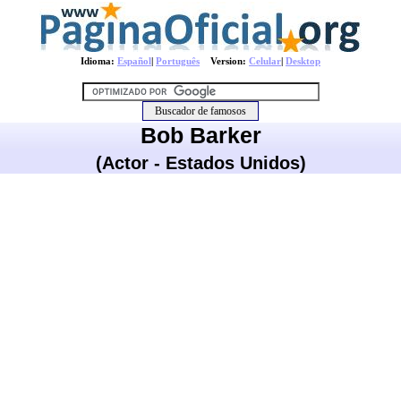
Idioma:
Español
|
Português
Version:
Celular
|
Desktop
Bob Barker
(Actor - Estados Unidos)