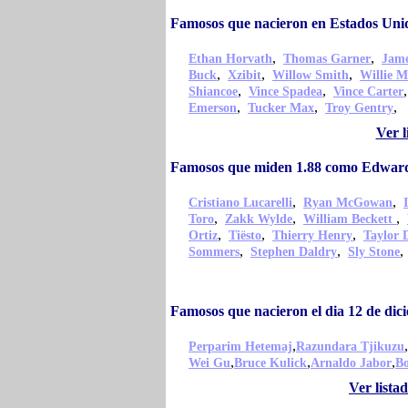
Famosos que nacieron en Estados Un
,
,
Ethan Horvath
Thomas Garner
Jame
,
,
,
Buck
Xzibit
Willow Smith
Willie M
,
,
Shiancoe
Vince Spadea
Vince Carter
,
,
,
Emerson
Tucker Max
Troy Gentry
Ver 
Famosos que miden 1.88 como Edward
,
,
Cristiano Lucarelli
Ryan McGowan
,
,
,
Toro
Zakk Wylde
William Beckett
,
,
,
Ortiz
Tiësto
Thierry Henry
Taylor 
,
,
Sommers
Stephen Daldry
Sly Stone
Famosos que nacieron el dia 12 de di
,
,
Perparim Hetemaj
Razundara Tjikuzu
,
,
,
Wei Gu
Bruce Kulick
Arnaldo Jabor
Bo
Ver lista