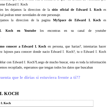
tiene Edward I. Koch
ales les dejamos la direccion de la
sitio oficial de Edward I. Koch
es
ial podran tener novedades de este personaje.
ejamos la direccion de la pagina
MySpace de Edward I. Koch
es
I. Koch en Youtube
los encontras en su canal de youtube
h
omo conocer a Edward I. Koch
en persona, que harias?, intentarias hacer
vez lujosos para conocer donde nacio Edward I. Koch?, tu o Edward I. Koch
 hablar con Edward I. Koch?Luego de mucho buscar, esta es toda la información
hemos recopilado, esperamos que tengan todos los datos que buscaban
nta que le dirias si estuviera frente a ti??
I. KOCH
 I. Koch