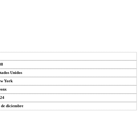
88
tados Unidos
w York
ronx
24
 de diciembre