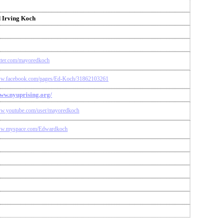
 Irving Koch
itter.com/mayoredkoch
ww.facebook.com/pages/Ed-Koch/31862103261
www.nyuprising.org/
ww.youtube.com/user/mayoredkoch
www.myspace.com/Edwardkoch