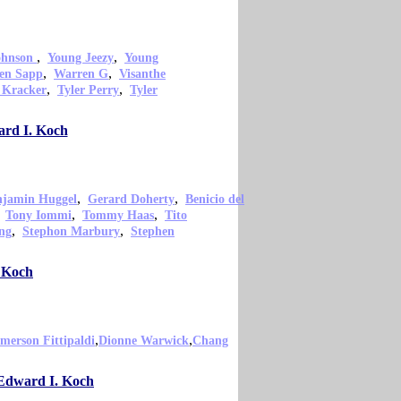
,
,
ohnson
Young Jeezy
Young
,
,
en Sapp
Warren G
Visanthe
,
,
 Kracker
Tyler Perry
Tyler
ard I. Koch
,
,
njamin Huggel
Gerard Doherty
Benicio del
,
,
,
Tony Iommi
Tommy Haas
Tito
,
,
ng
Stephon Marbury
Stephen
. Koch
,
,
merson Fittipaldi
Dionne Warwick
Chang
 Edward I. Koch