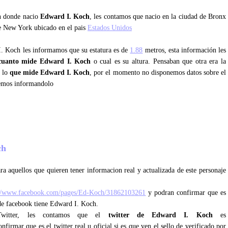
an donde nacio
Edward I. Koch
, les contamos que nacio en la ciudad de Bronx
de New York ubicado en el pais
Estados Unidos
I. Koch les informamos que su estatura es de
1.88
metros, esta información les
cuanto mide Edward I. Koch
o cual es su altura. Pensaban que otra era la
s lo
que mide Edward I. Koch
, por el momento no disponemos datos sobre el
remos informandolo
och
ra aquellos que quieren tener informacion real y actualizada de este personaje
://www.facebook.com/pages/Ed-Koch/31862103261
y podran confirmar que es
 de facebook tiene Edward I. Koch.
 Twitter, les contamos que el
twitter de Edward I. Koch
es
firmar que es el twitter real u oficial si es que ven el sello de verificado por