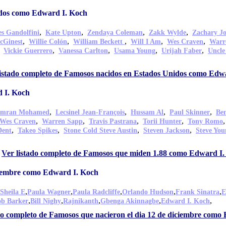
idos como Edward I. Koch
,
,
,
,
s Gandolfini
Kate Upton
Zendaya Coleman
Zakk Wylde
Zachary J
,
,
,
,
,
cGinest
Willie Colón
William Beckett
Will I Am
Wes Craven
Warr
,
,
,
,
,
Vickie Guerrero
Vanessa Carlton
Usama Young
Urijah Faber
Uncle
listado completo de Famosos nacidos en Estados Unidos como Edw
 I. Koch
,
,
,
,
Imran Mohamed
Lecsinel Jean-François
Hussam Al
Paul Skinner
Be
,
,
,
,
Wes Craven
Warren Sapp
Travis Pastrana
Torii Hunter
Tony Romo
,
,
,
,
Dent
Takeo Spikes
Stone Cold Steve Austin
Steven Jackson
Steve You
,
Ver listado completo de Famosos que miden 1.88 como Edward I
ciembre como Edward I. Koch
,
,
,
,
,
Sheila E
Paula Wagner
Paula Radcliffe
Orlando Hudson
Frank Sinatra
E
,
,
,
,
,
b Barker
Bill Nighy
Rajnikanth
Gbenga Akinnagbe
Edward I. Koch
do completo de Famosos que nacieron el dia 12 de diciembre como