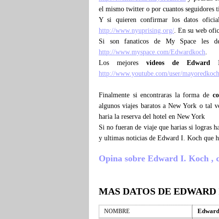
el mismo twitter o por cuantos seguidores 
Y si quieren confirmar los datos ofici
http://www.nyuprising.org/
. En su web ofic
Si son fanaticos de My Space les d
http://www.myspace.com/Edwardkoch
.
Los mejores
videos de Edward 
http://www.youtube.com/user/mayoredkoc
Finalmente si encontraras la forma de
c
algunos viajes baratos a New York o tal 
haria la reserva del hotel en New York
Si no fueran de viaje que harias si logras
y ultimas noticias de Edward I. Koch que 
Opina sobre Edward I. Koch , cue
MAS DATOS DE EDWARD 
Edward
NOMBRE