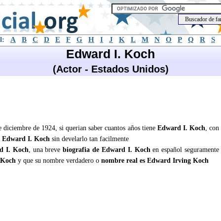
l:
A
B
C
D
E
F
G
H
I
J
K
L
M
N
O
P
Q
R
S
Edward I. Koch
(Actor - Estados Unidos)
e diciembre de 1924, si querian saber cuantos años tiene
Edward I. Koch
, con
e
Edward I. Koch
sin develarlo tan facilmente
d I. Koch
, una breve
biografia de Edward I. Koch
en español seguramente
 Koch
y que su nombre verdadero o
nombre real es Edward Irving Koch