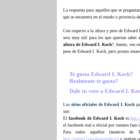
La respuesta para aquellos que se pregunt
que se encuentra en el estado o provincia 
Con respecto a la altura y peso de Edward 
sera muy util para los que querian saber
altura de Edward I. Koch
?, bueno, eso e
peso de Edward I. Koch, pero pronto esta
Te gusta Edward I. Koch?
Realmente te gusta?
Dale tu voto a Edward I. K
Los
sitios oficiales de Edward I. Koch
pa
son:
El
facebook de Edward I. Koch
es
http
el facebook real u oficial por cunatos fans
Para todos aquellos fanaticos de
http://twitter.com/mayoredkoch
y podran con