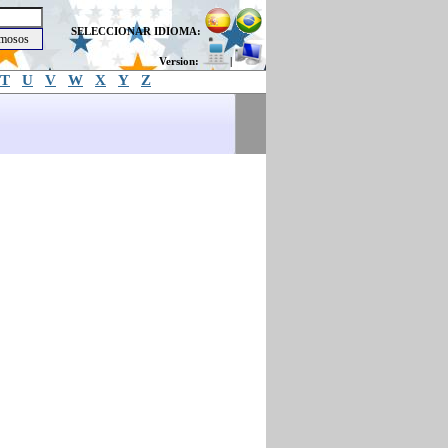
SELECCIONAR IDIOMA:
Version:
|
T
U
V
W
X
Y
Z