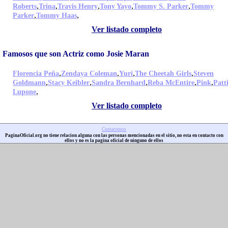
,
,
,
,
,
Roberts
Trina
Travis Henry
Tony Yayo
Tommy S. Parker
Tommy
,
,
Parker
Tommy Haas
Ver listado completo
Famosos que son Actriz como Josie Maran
,
,
,
,
Florencia Peña
Zendaya Coleman
Yuri
The Cheetah Girls
Steven
,
,
,
,
,
Goldmann
Stacy Keibler
Sandra Bernhard
Reba McEntire
Pink
Patt
,
Lupone
Ver listado completo
Contactenos
PaginaOficial.org no tiene relacion alguna con las personas mencionadas en el sitio, no esta en contacto con
ellos y no es la pagina oficial de ninguno de ellos