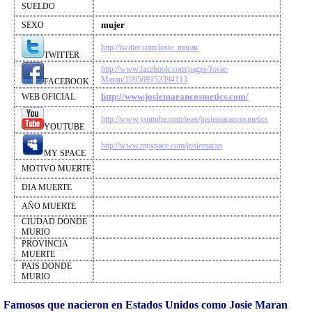
SUELDO
mujer
SEXO
http://twitter.com/josie_maran
TWITTER
http://www.facebook.com/pages/Josie-
Maran/109569152394113
FACEBOOK
http://www.josiemarancosmetics.com/
WEB OFICIAL
http://www.youtube.com/user/josiemarancosmetics
YOUTUBE
http://www.myspace.com/josiemaran
MY SPACE
MOTIVO MUERTE
DIA MUERTE
AÑO MUERTE
CIUDAD DONDE
MURIO
PROVINCIA
MUERTE
PAIS DONDE
MURIO
Famosos que nacieron en Estados Unidos como Josie Maran