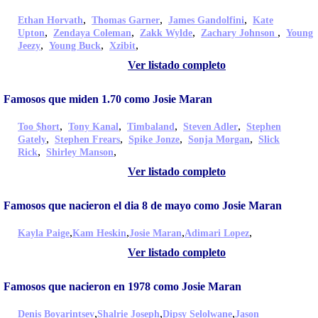
,
,
,
Ethan Horvath
Thomas Garner
James Gandolfini
Kate
,
,
,
,
Upton
Zendaya Coleman
Zakk Wylde
Zachary Johnson
Young
,
,
,
Jeezy
Young Buck
Xzibit
Ver listado completo
Famosos que miden 1.70 como Josie Maran
,
,
,
,
Too $hort
Tony Kanal
Timbaland
Steven Adler
Stephen
,
,
,
,
Gately
Stephen Frears
Spike Jonze
Sonja Morgan
Slick
,
,
Rick
Shirley Manson
Ver listado completo
Famosos que nacieron el dia 8 de mayo como Josie Maran
,
,
,
,
Kayla Paige
Kam Heskin
Josie Maran
Adimari Lopez
Ver listado completo
Famosos que nacieron en 1978 como Josie Maran
,
,
,
Denis Boyarintsev
Shalrie Joseph
Dipsy Selolwane
Jason