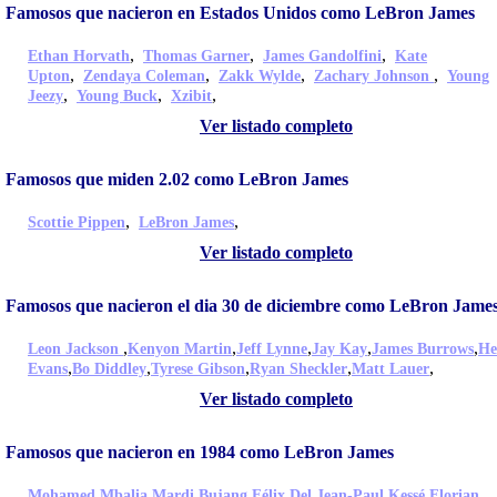
Famosos que nacieron en Estados Unidos como LeBron James
,
,
,
Ethan Horvath
Thomas Garner
James Gandolfini
Kate
,
,
,
,
Upton
Zendaya Coleman
Zakk Wylde
Zachary Johnson
Young
,
,
,
Jeezy
Young Buck
Xzibit
Ver listado completo
Famosos que miden 2.02 como LeBron James
,
,
Scottie Pippen
LeBron James
Ver listado completo
Famosos que nacieron el dia 30 de diciembre como LeBron Jame
,
,
,
,
,
Leon Jackson
Kenyon Martin
Jeff Lynne
Jay Kay
James Burrows
He
,
,
,
,
,
Evans
Bo Diddley
Tyrese Gibson
Ryan Sheckler
Matt Lauer
Ver listado completo
Famosos que nacieron en 1984 como LeBron James
,
,
,
,
Mohamed Mbalia
Mardi Bujang
Félix Del
Jean-Paul Kessé
Florian