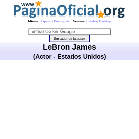
Idioma:
Español
|
Português
Version:
Celular
|
Desktop
LeBron James
(Actor - Estados Unidos)