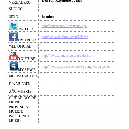
LeBron Raymone James
VERDADERO
SUELDO
hombre
SEXO
http://twitter.com/lebronjamesego
TWITTER
http://www.facebook.com/LeBron
FACEBOOK
WEB OFICIAL
http://www.youtube.com/user/LeBron
YOUTUBE
http://www.myspace.com/everything/lebron-james
MY SPACE
MOTIVO MUERTE
DIA MUERTE
AÑO MUERTE
CIUDAD DONDE
MURIO
PROVINCIA
MUERTE
PAIS DONDE
MURIO