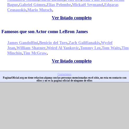
,
,
,
,
Bague
Gabriel Gómez
Elias Pelembe
Mickaël Seymand
Edgaras
,
,
Cesnauskis
Mario Mutsch
Ver listado completo
Famosos que son Actor como LeBron James
,
,
,
James Gandolfini
Benicio del Toro
Zach Galifianakis
Wyclef
,
,
,
,
,
Jean
William Shatner
Weird Al Yankovic
Tommy Lee
Tom Waits
Tim
,
,
Minchin
Tim McGraw
Ver listado completo
Contactenos
PaginaOficial.org no tiene relacion alguna con las personas mencionadas en el sitio, no esta en contacto con
ellos y no es la pagina oficial de ninguno de ellos