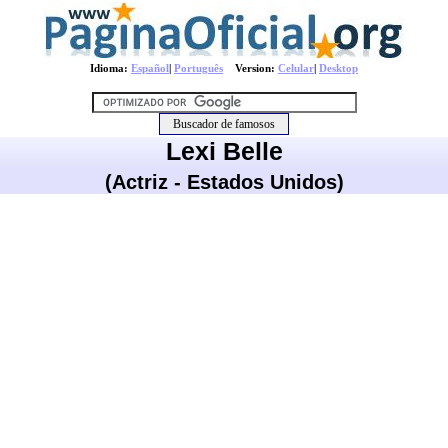
Idioma:
Español
|
Português
Version:
Celular
|
Desktop
Lexi Belle
(Actriz - Estados Unidos)