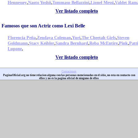
,
,
,
,
Hennessey
Naoto Yoshii
Tommaso Bellazzini
Lionel Messi
Valdet Ram
Ver listado completo
Famosos que son Actriz como Lexi Belle
,
,
,
,
Florencia Peña
Zendaya Coleman
Yuri
The Cheetah Girls
Steven
,
,
,
,
,
Goldmann
Stacy Keibler
Sandra Bernhard
Reba McEntire
Pink
Patt
,
Lupone
Ver listado completo
Contactenos
PaginaOficial.org no tiene relacion alguna con las personas mencionadas en el sitio, no esta en contacto con
ellos y no es la pagina oficial de ninguno de ellos