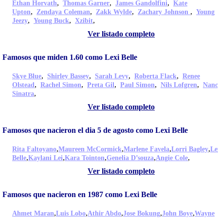
,
,
,
Ethan Horvath
Thomas Garner
James Gandolfini
Kate
,
,
,
,
Upton
Zendaya Coleman
Zakk Wylde
Zachary Johnson
Young
,
,
,
Jeezy
Young Buck
Xzibit
Ver listado completo
Famosos que miden 1.60 como Lexi Belle
,
,
,
,
Skye Blue
Shirley Bassey
Sarah Levy
Roberta Flack
Renee
,
,
,
,
,
Olstead
Rachel Simon
Preta Gil
Paul Simon
Nils Lofgren
Nanc
,
Sinatra
Ver listado completo
Famosos que nacieron el dia 5 de agosto como Lexi Belle
,
,
,
,
Rita Faltoyano
Maureen McCormick
Marlene Favela
Lorri Bagley
Le
,
,
,
,
,
Belle
Kaylani Lei
Kara Tointon
Genelia D’souza
Angie Cole
Ver listado completo
Famosos que nacieron en 1987 como Lexi Belle
,
,
,
,
,
Ahmet Maran
Luis Lobo
Athir Abdo
Jose Bokung
John Boye
Wayne