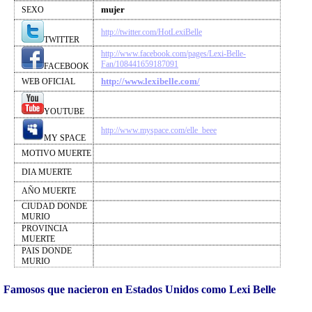
mujer
SEXO
http://twitter.com/HotLexiBelle
TWITTER
http://www.facebook.com/pages/Lexi-Belle-
Fan/108441659187091
FACEBOOK
http://www.lexibelle.com/
WEB OFICIAL
YOUTUBE
http://www.myspace.com/elle_beee
MY SPACE
MOTIVO MUERTE
DIA MUERTE
AÑO MUERTE
CIUDAD DONDE
MURIO
PROVINCIA
MUERTE
PAIS DONDE
MURIO
Famosos que nacieron en Estados Unidos como Lexi Belle