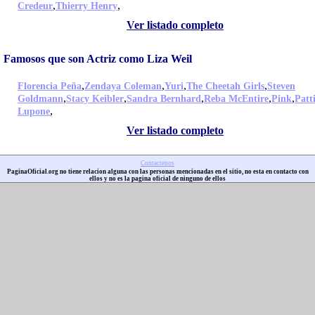
,
,
Credeur
Thierry Henry
Ver listado completo
Famosos que son Actriz como Liza Weil
,
,
,
,
Florencia Peña
Zendaya Coleman
Yuri
The Cheetah Girls
Steven
,
,
,
,
,
Goldmann
Stacy Keibler
Sandra Bernhard
Reba McEntire
Pink
Patt
,
Lupone
Ver listado completo
Contactenos
PaginaOficial.org no tiene relacion alguna con las personas mencionadas en el sitio, no esta en contacto con
ellos y no es la pagina oficial de ninguno de ellos