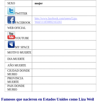
mujer
SEXO
TWITTER
http://www.facebook.com/pages/Liza-
Weil/111859892163261
FACEBOOK
WEB OFICIAL
YOUTUBE
MY SPACE
MOTIVO MUERTE
DIA MUERTE
AÑO MUERTE
CIUDAD DONDE
MURIO
PROVINCIA
MUERTE
PAIS DONDE
MURIO
Famosos que nacieron en Estados Unidos como Liza Weil