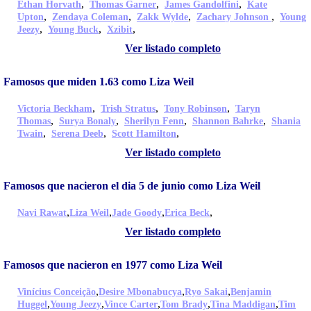
,
,
,
Ethan Horvath
Thomas Garner
James Gandolfini
Kate
,
,
,
,
Upton
Zendaya Coleman
Zakk Wylde
Zachary Johnson
Young
,
,
,
Jeezy
Young Buck
Xzibit
Ver listado completo
Famosos que miden 1.63 como Liza Weil
,
,
,
Victoria Beckham
Trish Stratus
Tony Robinson
Taryn
,
,
,
,
Thomas
Surya Bonaly
Sherilyn Fenn
Shannon Bahrke
Shania
,
,
,
Twain
Serena Deeb
Scott Hamilton
Ver listado completo
Famosos que nacieron el dia 5 de junio como Liza Weil
,
,
,
,
Navi Rawat
Liza Weil
Jade Goody
Erica Beck
Ver listado completo
Famosos que nacieron en 1977 como Liza Weil
,
,
,
Vinícius Conceição
Desire Mbonabucya
Ryo Sakai
Benjamin
,
,
,
,
,
Huggel
Young Jeezy
Vince Carter
Tom Brady
Tina Maddigan
Tim