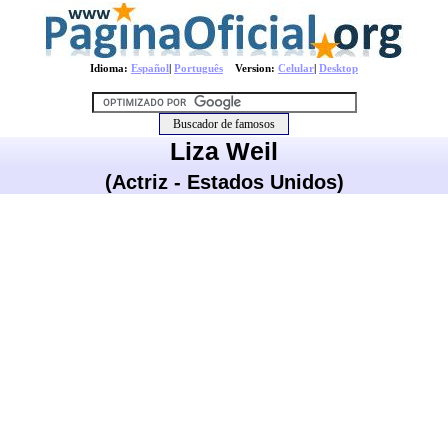
Idioma:
Español
|
Português
Version:
Celular
|
Desktop
Liza Weil
(Actriz - Estados Unidos)