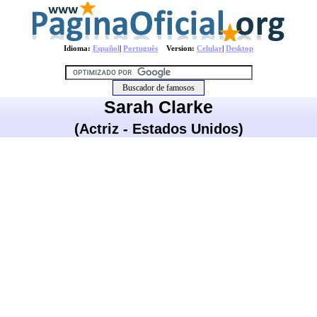
Idioma:
Español
|
Português
Version:
Celular
|
Desktop
Sarah Clarke
(Actriz - Estados Unidos)