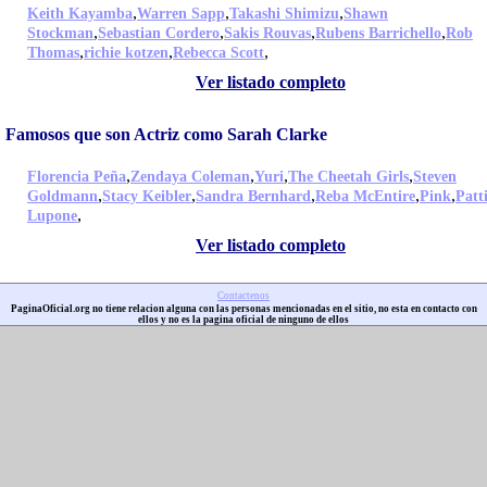
,
,
,
Keith Kayamba
Warren Sapp
Takashi Shimizu
Shawn
,
,
,
,
Stockman
Sebastian Cordero
Sakis Rouvas
Rubens Barrichello
Rob
,
,
,
Thomas
richie kotzen
Rebecca Scott
Ver listado completo
Famosos que son Actriz como Sarah Clarke
,
,
,
,
Florencia Peña
Zendaya Coleman
Yuri
The Cheetah Girls
Steven
,
,
,
,
,
Goldmann
Stacy Keibler
Sandra Bernhard
Reba McEntire
Pink
Patt
,
Lupone
Ver listado completo
Contactenos
PaginaOficial.org no tiene relacion alguna con las personas mencionadas en el sitio, no esta en contacto con
ellos y no es la pagina oficial de ninguno de ellos