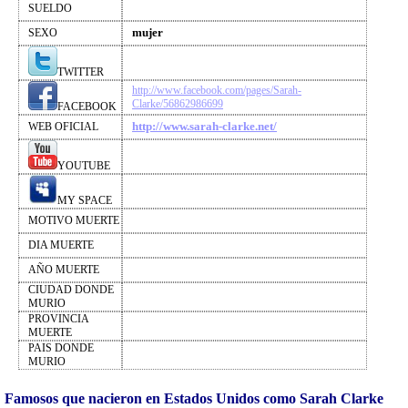
SUELDO
mujer
SEXO
TWITTER
http://www.facebook.com/pages/Sarah-
Clarke/56862986699
FACEBOOK
http://www.sarah-clarke.net/
WEB OFICIAL
YOUTUBE
MY SPACE
MOTIVO MUERTE
DIA MUERTE
AÑO MUERTE
CIUDAD DONDE
MURIO
PROVINCIA
MUERTE
PAIS DONDE
MURIO
Famosos que nacieron en Estados Unidos como Sarah Clarke