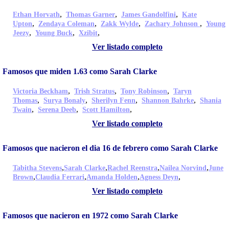
,
,
,
Ethan Horvath
Thomas Garner
James Gandolfini
Kate
,
,
,
,
Upton
Zendaya Coleman
Zakk Wylde
Zachary Johnson
Young
,
,
,
Jeezy
Young Buck
Xzibit
Ver listado completo
Famosos que miden 1.63 como Sarah Clarke
,
,
,
Victoria Beckham
Trish Stratus
Tony Robinson
Taryn
,
,
,
,
Thomas
Surya Bonaly
Sherilyn Fenn
Shannon Bahrke
Shania
,
,
,
Twain
Serena Deeb
Scott Hamilton
Ver listado completo
Famosos que nacieron el dia 16 de febrero como Sarah Clarke
,
,
,
,
Tabitha Stevens
Sarah Clarke
Rachel Reenstra
Nailea Norvind
June
,
,
,
,
Brown
Claudia Ferrari
Amanda Holden
Agness Deyn
Ver listado completo
Famosos que nacieron en 1972 como Sarah Clarke