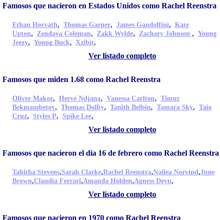
Famosos que nacieron en Estados Unidos como Rachel Reenstra
,
,
,
Ethan Horvath
Thomas Garner
James Gandolfini
Kate
,
,
,
,
Upton
Zendaya Coleman
Zakk Wylde
Zachary Johnson
Young
,
,
,
Jeezy
Young Buck
Xzibit
Ver listado completo
Famosos que miden 1.68 como Rachel Reenstra
,
,
,
Oliver Makor
Hervé Ndjana
Vanessa Carlton
Timur
,
,
,
,
Bekmambetov
Thomas Dolby
Tanith Belbin
Tamara Sky
Taio
,
,
,
Cruz
Styles P
Spike Lee
Ver listado completo
Famosos que nacieron el dia 16 de febrero como Rachel Reenstra
,
,
,
,
Tabitha Stevens
Sarah Clarke
Rachel Reenstra
Nailea Norvind
June
,
,
,
,
Brown
Claudia Ferrari
Amanda Holden
Agness Deyn
Ver listado completo
Famosos que nacieron en 1970 como Rachel Reenstra