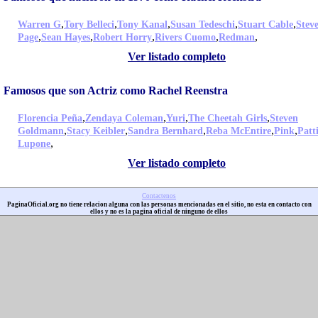
,
,
,
,
,
Warren G
Tory Belleci
Tony Kanal
Susan Tedeschi
Stuart Cable
Stev
,
,
,
,
,
Page
Sean Hayes
Robert Horry
Rivers Cuomo
Redman
Ver listado completo
Famosos que son Actriz como Rachel Reenstra
,
,
,
,
Florencia Peña
Zendaya Coleman
Yuri
The Cheetah Girls
Steven
,
,
,
,
,
Goldmann
Stacy Keibler
Sandra Bernhard
Reba McEntire
Pink
Patt
,
Lupone
Ver listado completo
Contactenos
PaginaOficial.org no tiene relacion alguna con las personas mencionadas en el sitio, no esta en contacto con
ellos y no es la pagina oficial de ninguno de ellos