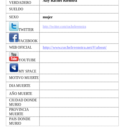
Ally Rachel Rienstra
VERDADERO
SUELDO
mujer
SEXO
http://twitter.com/rachelreenstra
TWITTER
FACEBOOK
http://www.rachelreenstra.net/#/about/
WEB OFICIAL
YOUTUBE
MY SPACE
MOTIVO MUERTE
DIA MUERTE
AÑO MUERTE
CIUDAD DONDE
MURIO
PROVINCIA
MUERTE
PAIS DONDE
MURIO