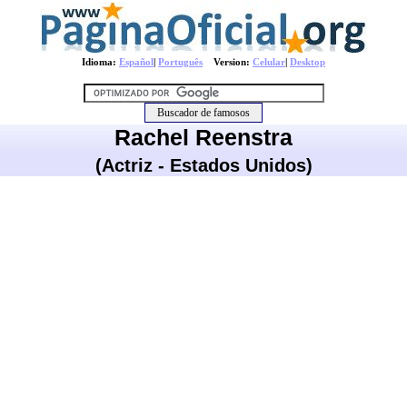
Idioma:
Español
|
Português
Version:
Celular
|
Desktop
Rachel Reenstra
(Actriz - Estados Unidos)