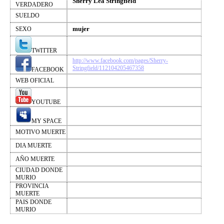
Sherry Lea Stringfield
VERDADERO
SUELDO
mujer
SEXO
TWITTER
http://www.facebook.com/pages/Sherry-
Stringfield/112104205467358
FACEBOOK
WEB OFICIAL
YOUTUBE
MY SPACE
MOTIVO MUERTE
DIA MUERTE
AÑO MUERTE
CIUDAD DONDE
MURIO
PROVINCIA
MUERTE
PAIS DONDE
MURIO