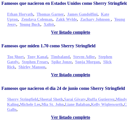
Famosos que nacieron en Estados Unidos como Sherry Stringfiel
,
,
,
Ethan Horvath
Thomas Garner
James Gandolfini
Kate
,
,
,
,
Upton
Zendaya Coleman
Zakk Wylde
Zachary Johnson
Young
,
,
,
Jeezy
Young Buck
Xzibit
Ver listado completo
Famosos que miden 1.70 como Sherry Stringfield
,
,
,
,
Too $hort
Tony Kanal
Timbaland
Steven Adler
Stephen
,
,
,
,
Gately
Stephen Frears
Spike Jonze
Sonja Morgan
Slick
,
,
Rick
Shirley Manson
Ver listado completo
Famosos que nacieron el dia 24 de junio como Sherry Stringfield
,
,
,
,
Sherry Stringfield
Sheetal Sheth
Sarai Givaty
Ruffa Gutierrez
Mindy
,
,
,
,
,
Kaling
Michele Lee
Mia St. John
Liane Balaban
Kelly Wiglesworth
C
,
Gallo
Ver listado completo