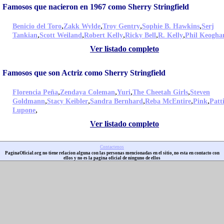
Famosos que nacieron en 1967 como Sherry Stringfield
,
,
,
,
Benicio del Toro
Zakk Wylde
Troy Gentry
Sophie B. Hawkins
Serj
,
,
,
,
,
Tankian
Scott Weiland
Robert Kelly
Ricky Bell
R. Kelly
Phil Keogha
Ver listado completo
Famosos que son Actriz como Sherry Stringfield
,
,
,
,
Florencia Peña
Zendaya Coleman
Yuri
The Cheetah Girls
Steven
,
,
,
,
,
Goldmann
Stacy Keibler
Sandra Bernhard
Reba McEntire
Pink
Patt
,
Lupone
Ver listado completo
Contactenos
PaginaOficial.org no tiene relacion alguna con las personas mencionadas en el sitio, no esta en contacto con
ellos y no es la pagina oficial de ninguno de ellos