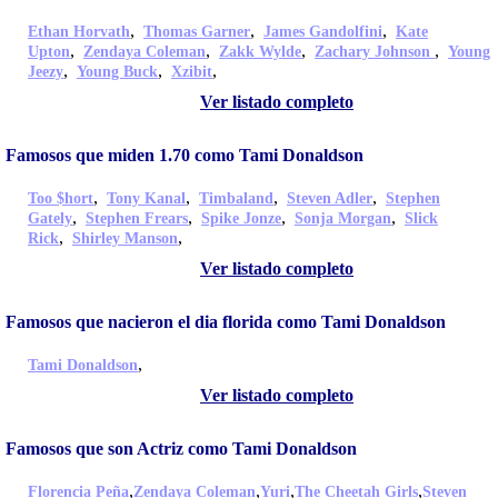
,
,
,
Ethan Horvath
Thomas Garner
James Gandolfini
Kate
,
,
,
,
Upton
Zendaya Coleman
Zakk Wylde
Zachary Johnson
Young
,
,
,
Jeezy
Young Buck
Xzibit
Ver listado completo
Famosos que miden 1.70 como Tami Donaldson
,
,
,
,
Too $hort
Tony Kanal
Timbaland
Steven Adler
Stephen
,
,
,
,
Gately
Stephen Frears
Spike Jonze
Sonja Morgan
Slick
,
,
Rick
Shirley Manson
Ver listado completo
Famosos que nacieron el dia florida como Tami Donaldson
,
Tami Donaldson
Ver listado completo
Famosos que son Actriz como Tami Donaldson
,
,
,
,
Florencia Peña
Zendaya Coleman
Yuri
The Cheetah Girls
Steven