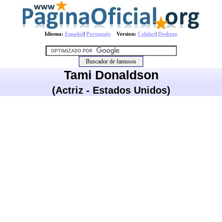
Idioma:
Español
|
Português
Version:
Celular
|
Desktop
Tami Donaldson
(Actriz - Estados Unidos)