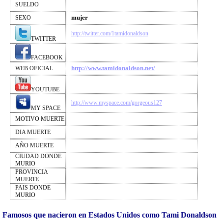
SUELDO
mujer
SEXO
http://twitter.com/1tamidonaldson
TWITTER
FACEBOOK
http://www.tamidonaldson.net/
WEB OFICIAL
YOUTUBE
http://www.myspace.com/gorgeous127
MY SPACE
MOTIVO MUERTE
DIA MUERTE
AÑO MUERTE
CIUDAD DONDE
MURIO
PROVINCIA
MUERTE
PAIS DONDE
MURIO
Famosos que nacieron en Estados Unidos como Tami Donaldson